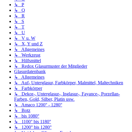
↳ P
↳ Q
↳ R
↳ S
↳ T
↳ U
↳ V u. W
↳ X, Y und Z
↳ Allgemeines
↳ Werkzeug
↳ Hilfsmittel
↳ Redox Glasurmuster der Mitglieder
Glasurdatenbank
↳ Allgemeines
↳ Auf- Unterglasur, Farbkörper, Malmittel, Maltechniken
↳ Farbkörper
↳ Dekor-, Unterglasur-, Inglasur-, Fayance-, Porzellan-
Farben, Gold, Silber, Platin usw.
↳ Amaco 1200° - 1280°
↳ Botz
↳ bis 1080°
↳ 1100° bis 1180°
↳ 1200° bis 1280°