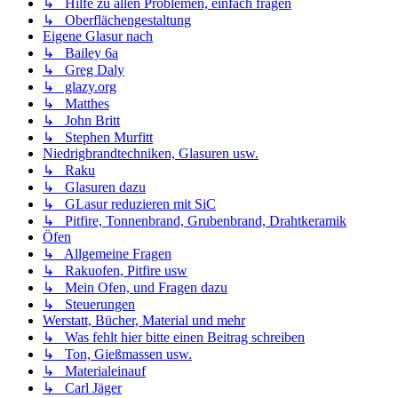
↳ Hilfe zu allen Problemen, einfach fragen
↳ Oberflächengestaltung
Eigene Glasur nach
↳ Bailey 6a
↳ Greg Daly
↳ glazy.org
↳ Matthes
↳ John Britt
↳ Stephen Murfitt
Niedrigbrandtechniken, Glasuren usw.
↳ Raku
↳ Glasuren dazu
↳ GLasur reduzieren mit SiC
↳ Pitfire, Tonnenbrand, Grubenbrand, Drahtkeramik
Öfen
↳ Allgemeine Fragen
↳ Rakuofen, Pitfire usw
↳ Mein Ofen, und Fragen dazu
↳ Steuerungen
Werstatt, Bücher, Material und mehr
↳ Was fehlt hier bitte einen Beitrag schreiben
↳ Ton, Gießmassen usw.
↳ Materialeinauf
↳ Carl Jäger