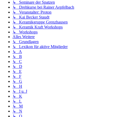
↳ Seminare der Spatzen
↳ Drehkurse bei Rainer Aepfelbach
↳ Veranstalter: Proton
↳ Kai Becker Staudt
↳ Keramikgruppe Grenzhausen
↳ Keramik Kraft Workshops
↳ Workshops
Alles Weitere
↳ Grundlagen
↳ Lexikon für aktive Mitglieder
↳ A
↳ B
↳ C
↳ D
↳ E
↳ F
↳ G
↳ H
↳ I u. J
↳ K
↳ L
↳ M
↳ N
↳ O