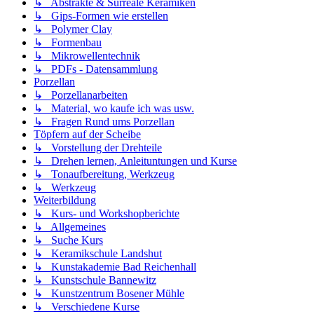
↳ Abstrakte & Surreale Keramiken
↳ Gips-Formen wie erstellen
↳ Polymer Clay
↳ Formenbau
↳ Mikrowellentechnik
↳ PDFs - Datensammlung
Porzellan
↳ Porzellanarbeiten
↳ Material, wo kaufe ich was usw.
↳ Fragen Rund ums Porzellan
Töpfern auf der Scheibe
↳ Vorstellung der Drehteile
↳ Drehen lernen, Anleituntungen und Kurse
↳ Tonaufbereitung, Werkzeug
↳ Werkzeug
Weiterbildung
↳ Kurs- und Workshopberichte
↳ Allgemeines
↳ Suche Kurs
↳ Keramikschule Landshut
↳ Kunstakademie Bad Reichenhall
↳ Kunstschule Bannewitz
↳ Kunstzentrum Bosener Mühle
↳ Verschiedene Kurse