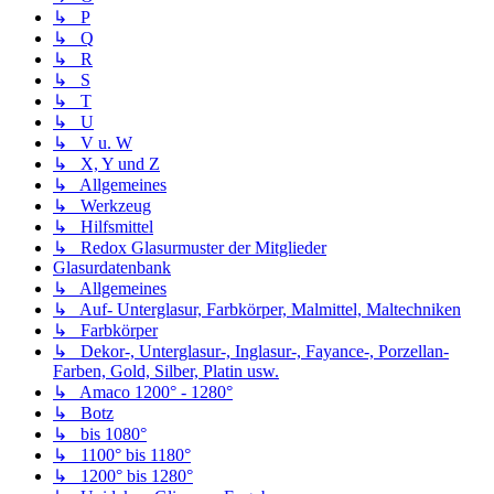
↳ P
↳ Q
↳ R
↳ S
↳ T
↳ U
↳ V u. W
↳ X, Y und Z
↳ Allgemeines
↳ Werkzeug
↳ Hilfsmittel
↳ Redox Glasurmuster der Mitglieder
Glasurdatenbank
↳ Allgemeines
↳ Auf- Unterglasur, Farbkörper, Malmittel, Maltechniken
↳ Farbkörper
↳ Dekor-, Unterglasur-, Inglasur-, Fayance-, Porzellan-
Farben, Gold, Silber, Platin usw.
↳ Amaco 1200° - 1280°
↳ Botz
↳ bis 1080°
↳ 1100° bis 1180°
↳ 1200° bis 1280°