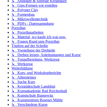
↳ Abstrakte & Surreale Keramiken
↳ Gips-Formen wie erstellen
↳ Polymer Clay
↳ Formenbau
↳ Mikrowellentechnik
↳ PDFs - Datensammlung
Porzellan
↳ Porzellanarbeiten
↳ Material, wo kaufe ich was usw.
↳ Fragen Rund ums Porzellan
Töpfern auf der Scheibe
↳ Vorstellung der Drehteile
↳ Drehen lernen, Anleituntungen und Kurse
↳ Tonaufbereitung, Werkzeug
↳ Werkzeug
Weiterbildung
↳ Kurs- und Workshopberichte
↳ Allgemeines
↳ Suche Kurs
↳ Keramikschule Landshut
↳ Kunstakademie Bad Reichenhall
↳ Kunstschule Bannewitz
↳ Kunstzentrum Bosener Mühle
↳ Verschiedene Kurse