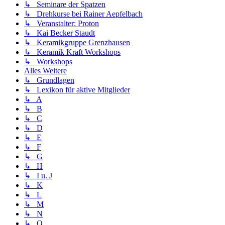
↳ Seminare der Spatzen
↳ Drehkurse bei Rainer Aepfelbach
↳ Veranstalter: Proton
↳ Kai Becker Staudt
↳ Keramikgruppe Grenzhausen
↳ Keramik Kraft Workshops
↳ Workshops
Alles Weitere
↳ Grundlagen
↳ Lexikon für aktive Mitglieder
↳ A
↳ B
↳ C
↳ D
↳ E
↳ F
↳ G
↳ H
↳ I u. J
↳ K
↳ L
↳ M
↳ N
↳ O