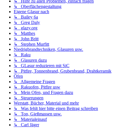
↳ Hilfe zu allen Problemen, einfach fragen
↳ Oberflächengestaltung
Eigene Glasur nach
↳ Bailey 6a
↳ Greg Daly
↳ glazy.org
↳ Matthes
↳ John Britt
↳ Stephen Murfitt
Niedrigbrandtechniken, Glasuren usw.
↳ Raku
↳ Glasuren dazu
↳ GLasur reduzieren mit SiC
↳ Pitfire, Tonnenbrand, Grubenbrand, Drahtkeramik
Öfen
↳ Allgemeine Fragen
↳ Rakuofen, Pitfire usw
↳ Mein Ofen, und Fragen dazu
↳ Steuerungen
Werstatt, Bücher, Material und mehr
↳ Was fehlt hier bitte einen Beitrag schreiben
↳ Ton, Gießmassen usw.
↳ Materialeinauf
↳ Carl Jäger