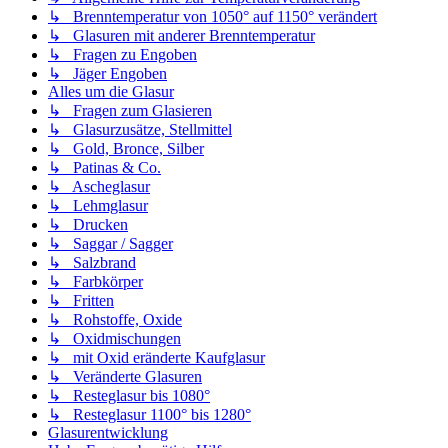
↳ Brenntemperatur von 1050° auf 1150° verändert
↳ Glasuren mit anderer Brenntemperatur
↳ Fragen zu Engoben
↳ Jäger Engoben
Alles um die Glasur
↳ Fragen zum Glasieren
↳ Glasurzusätze, Stellmittel
↳ Gold, Bronce, Silber
↳ Patinas & Co.
↳ Ascheglasur
↳ Lehmglasur
↳ Drucken
↳ Saggar / Sagger
↳ Salzbrand
↳ Farbkörper
↳ Fritten
↳ Rohstoffe, Oxide
↳ Oxidmischungen
↳ mit Oxid eränderte Kaufglasur
↳ Veränderte Glasuren
↳ Resteglasur bis 1080°
↳ Resteglasur 1100° bis 1280°
Glasurentwicklung