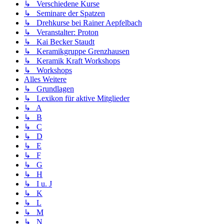
↳ Verschiedene Kurse
↳ Seminare der Spatzen
↳ Drehkurse bei Rainer Aepfelbach
↳ Veranstalter: Proton
↳ Kai Becker Staudt
↳ Keramikgruppe Grenzhausen
↳ Keramik Kraft Workshops
↳ Workshops
Alles Weitere
↳ Grundlagen
↳ Lexikon für aktive Mitglieder
↳ A
↳ B
↳ C
↳ D
↳ E
↳ F
↳ G
↳ H
↳ I u. J
↳ K
↳ L
↳ M
↳ N