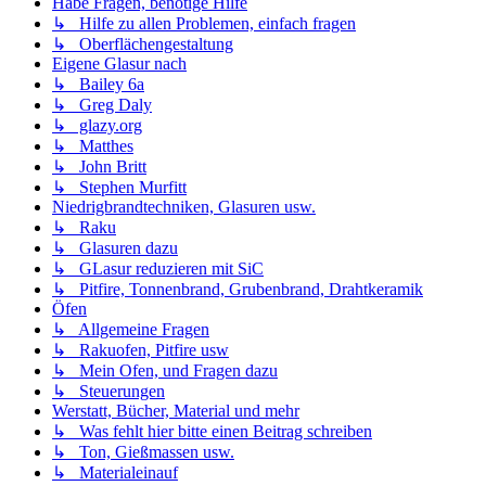
Habe Fragen, benötige Hilfe
↳ Hilfe zu allen Problemen, einfach fragen
↳ Oberflächengestaltung
Eigene Glasur nach
↳ Bailey 6a
↳ Greg Daly
↳ glazy.org
↳ Matthes
↳ John Britt
↳ Stephen Murfitt
Niedrigbrandtechniken, Glasuren usw.
↳ Raku
↳ Glasuren dazu
↳ GLasur reduzieren mit SiC
↳ Pitfire, Tonnenbrand, Grubenbrand, Drahtkeramik
Öfen
↳ Allgemeine Fragen
↳ Rakuofen, Pitfire usw
↳ Mein Ofen, und Fragen dazu
↳ Steuerungen
Werstatt, Bücher, Material und mehr
↳ Was fehlt hier bitte einen Beitrag schreiben
↳ Ton, Gießmassen usw.
↳ Materialeinauf