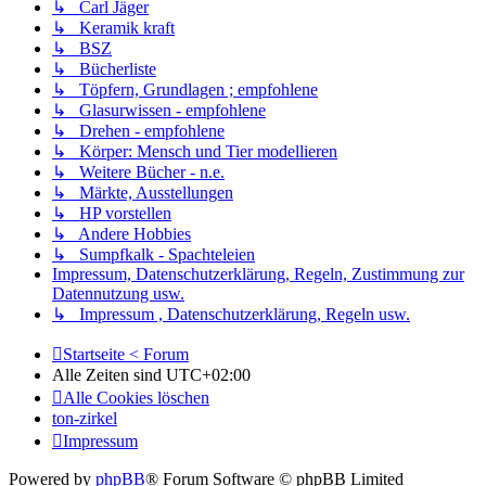
↳ Carl Jäger
↳ Keramik kraft
↳ BSZ
↳ Bücherliste
↳ Töpfern, Grundlagen ; empfohlene
↳ Glasurwissen - empfohlene
↳ Drehen - empfohlene
↳ Körper: Mensch und Tier modellieren
↳ Weitere Bücher - n.e.
↳ Märkte, Ausstellungen
↳ HP vorstellen
↳ Andere Hobbies
↳ Sumpfkalk - Spachteleien
Impressum, Datenschutzerklärung, Regeln, Zustimmung zur
Datennutzung usw.
↳ Impressum , Datenschutzerklärung, Regeln usw.
Startseite < Forum
Alle Zeiten sind
UTC+02:00
Alle Cookies löschen
ton-zirkel
Impressum
Powered by
phpBB
® Forum Software © phpBB Limited