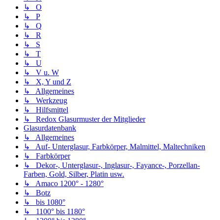
↳ O
↳ P
↳ Q
↳ R
↳ S
↳ T
↳ U
↳ V u. W
↳ X, Y und Z
↳ Allgemeines
↳ Werkzeug
↳ Hilfsmittel
↳ Redox Glasurmuster der Mitglieder
Glasurdatenbank
↳ Allgemeines
↳ Auf- Unterglasur, Farbkörper, Malmittel, Maltechniken
↳ Farbkörper
↳ Dekor-, Unterglasur-, Inglasur-, Fayance-, Porzellan-
Farben, Gold, Silber, Platin usw.
↳ Amaco 1200° - 1280°
↳ Botz
↳ bis 1080°
↳ 1100° bis 1180°