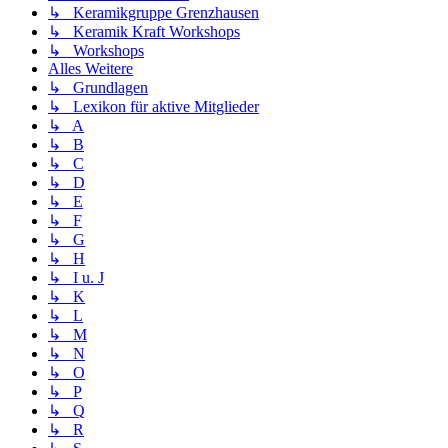
↳ Keramikgruppe Grenzhausen
↳ Keramik Kraft Workshops
↳ Workshops
Alles Weitere
↳ Grundlagen
↳ Lexikon für aktive Mitglieder
↳ A
↳ B
↳ C
↳ D
↳ E
↳ F
↳ G
↳ H
↳ I u. J
↳ K
↳ L
↳ M
↳ N
↳ O
↳ P
↳ Q
↳ R