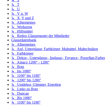
↳ S
↳ T
↳ U
↳ V u. W
↳ X, Y und Z
↳ Allgemeines
↳ Werkzeug
↳ Hilfsmittel
↳ Redox Glasurmuster der Mitglieder
Glasurdatenbank
↳ Allgemeines
↳ Auf- Unterglasur, Farbkörper, Malmittel, Maltechniken
↳ Farbkörper
↳ Dekor-, Unterglasur-, Inglasur-, Fayance-, Porzellan-Farben,
↳ Amaco 1200° - 1280°
↳ Botz
↳ bis 1080°
↳ 1100° bis 1180°
↳ 1200° bis 1280°
↳ Unidekor, Glimmer, Engoben
↳ Links zu Botz
↳ Duncan
↳ Bis 1080°
↳ 1100° bis 1180°