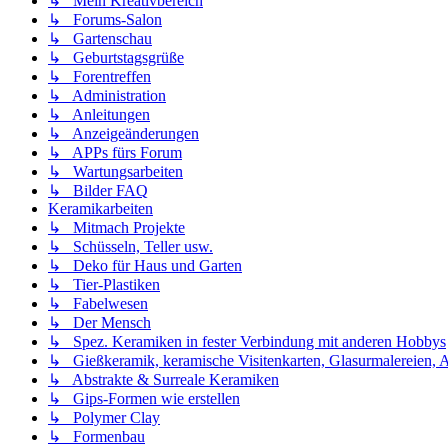
↳ Mein Kreativbereich
↳ Forums-Salon
↳ Gartenschau
↳ Geburtstagsgrüße
↳ Forentreffen
↳ Administration
↳ Anleitungen
↳ Anzeigeänderungen
↳ APPs fürs Forum
↳ Wartungsarbeiten
↳ Bilder FAQ
Keramikarbeiten
↳ Mitmach Projekte
↳ Schüsseln, Teller usw.
↳ Deko für Haus und Garten
↳ Tier-Plastiken
↳ Fabelwesen
↳ Der Mensch
↳ Spez. Keramiken in fester Verbindung mit anderen Hobbys
↳ Gießkeramik, keramische Visitenkarten, Glasurmalereien, A
↳ Abstrakte & Surreale Keramiken
↳ Gips-Formen wie erstellen
↳ Polymer Clay
↳ Formenbau