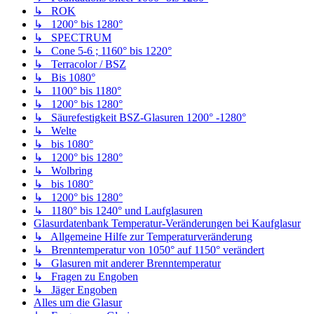
↳ ROK
↳ 1200° bis 1280°
↳ SPECTRUM
↳ Cone 5-6 ; 1160° bis 1220°
↳ Terracolor / BSZ
↳ Bis 1080°
↳ 1100° bis 1180°
↳ 1200° bis 1280°
↳ Säurefestigkeit BSZ-Glasuren 1200° -1280°
↳ Welte
↳ bis 1080°
↳ 1200° bis 1280°
↳ Wolbring
↳ bis 1080°
↳ 1200° bis 1280°
↳ 1180° bis 1240° und Laufglasuren
Glasurdatenbank Temperatur-Veränderungen bei Kaufglasur
↳ Allgemeine Hilfe zur Temperaturveränderung
↳ Brenntemperatur von 1050° auf 1150° verändert
↳ Glasuren mit anderer Brenntemperatur
↳ Fragen zu Engoben
↳ Jäger Engoben
Alles um die Glasur