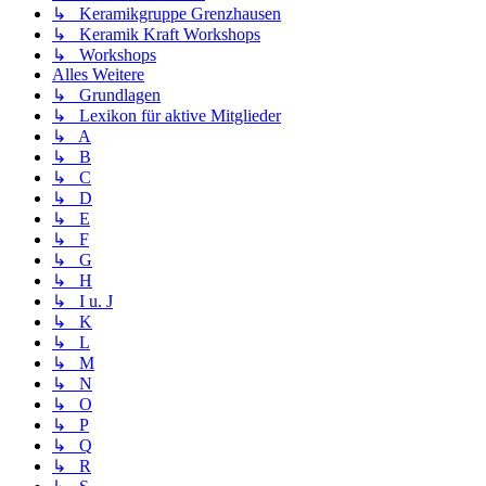
↳ Keramikgruppe Grenzhausen
↳ Keramik Kraft Workshops
↳ Workshops
Alles Weitere
↳ Grundlagen
↳ Lexikon für aktive Mitglieder
↳ A
↳ B
↳ C
↳ D
↳ E
↳ F
↳ G
↳ H
↳ I u. J
↳ K
↳ L
↳ M
↳ N
↳ O
↳ P
↳ Q
↳ R