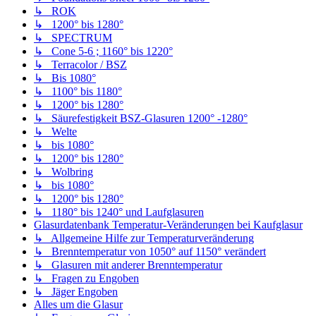
↳ ROK
↳ 1200° bis 1280°
↳ SPECTRUM
↳ Cone 5-6 ; 1160° bis 1220°
↳ Terracolor / BSZ
↳ Bis 1080°
↳ 1100° bis 1180°
↳ 1200° bis 1280°
↳ Säurefestigkeit BSZ-Glasuren 1200° -1280°
↳ Welte
↳ bis 1080°
↳ 1200° bis 1280°
↳ Wolbring
↳ bis 1080°
↳ 1200° bis 1280°
↳ 1180° bis 1240° und Laufglasuren
Glasurdatenbank Temperatur-Veränderungen bei Kaufglasur
↳ Allgemeine Hilfe zur Temperaturveränderung
↳ Brenntemperatur von 1050° auf 1150° verändert
↳ Glasuren mit anderer Brenntemperatur
↳ Fragen zu Engoben
↳ Jäger Engoben
Alles um die Glasur