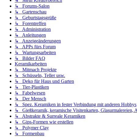
↳ Mein Kreativbereich
↳ Forums-Salon
↳ Gartenschau
↳ Geburtstagsgrüße
↳ Forentreffen
↳ Administration
↳ Anleitungen
↳ Anzeigeänderungen
↳ APPs fürs Forum
↳ Wartungsarbeiten
↳ Bilder FAQ
Keramikarbeiten
↳ Mitmach Projekte
↳ Schüsseln, Teller usw.
↳ Deko für Haus und Garten
↳ Tier-Plastiken
↳ Fabelwesen
↳ Der Mensch
↳ Spez. Keramiken in fester Verbindung mit anderen Hobbys
↳ Gießkeramik, keramische Visitenkarten, Glasurmalereien, A
↳ Abstrakte & Surreale Keramiken
↳ Gips-Formen wie erstellen
↳ Polymer Clay
↳ Formenbau