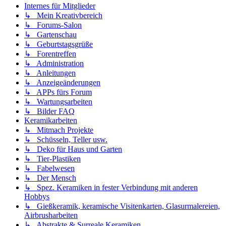
Internes für Mitglieder
↳ Mein Kreativbereich
↳ Forums-Salon
↳ Gartenschau
↳ Geburtstagsgrüße
↳ Forentreffen
↳ Administration
↳ Anleitungen
↳ Anzeigeänderungen
↳ APPs fürs Forum
↳ Wartungsarbeiten
↳ Bilder FAQ
Keramikarbeiten
↳ Mitmach Projekte
↳ Schüsseln, Teller usw.
↳ Deko für Haus und Garten
↳ Tier-Plastiken
↳ Fabelwesen
↳ Der Mensch
↳ Spez. Keramiken in fester Verbindung mit anderen
Hobbys
↳ Gießkeramik, keramische Visitenkarten, Glasurmalereien,
Airbrusharbeiten
↳ Abstrakte & Surreale Keramiken