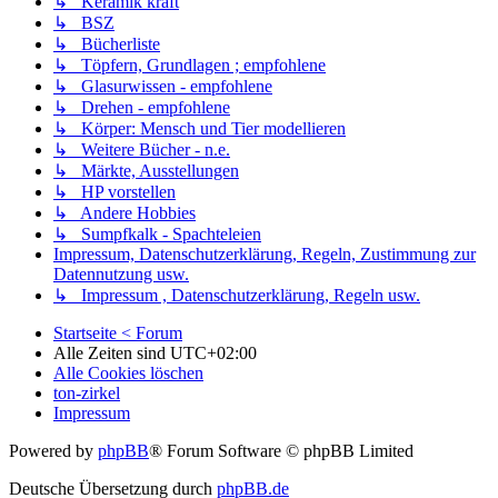
↳ Keramik kraft
↳ BSZ
↳ Bücherliste
↳ Töpfern, Grundlagen ; empfohlene
↳ Glasurwissen - empfohlene
↳ Drehen - empfohlene
↳ Körper: Mensch und Tier modellieren
↳ Weitere Bücher - n.e.
↳ Märkte, Ausstellungen
↳ HP vorstellen
↳ Andere Hobbies
↳ Sumpfkalk - Spachteleien
Impressum, Datenschutzerklärung, Regeln, Zustimmung zur
Datennutzung usw.
↳ Impressum , Datenschutzerklärung, Regeln usw.
Startseite < Forum
Alle Zeiten sind
UTC+02:00
Alle Cookies löschen
ton-zirkel
Impressum
Powered by
phpBB
® Forum Software © phpBB Limited
Deutsche Übersetzung durch
phpBB.de