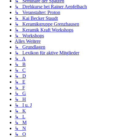
↳ Seminare der Spatzen
↳ Drehkurse bei Rainer Aepfelbach
↳ Veranstalter: Proton
↳ Kai Becker Staudt
↳ Keramikgruppe Grenzhausen
↳ Keramik Kraft Workshops
↳ Workshops
Alles Weitere
↳ Grundlagen
↳ Lexikon für aktive Mitglieder
↳ A
↳ B
↳ C
↳ D
↳ E
↳ F
↳ G
↳ H
↳ I u. J
↳ K
↳ L
↳ M
↳ N
↳ O