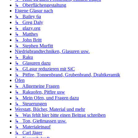
↳ Oberflächengestaltung
Eigene Glasur nach
↳ Bailey 6a
↳ Greg Daly
↳ glazy.org
↳ Matthes
↳ John Britt
↳ Stephen Murfitt
Niedrigbrandtechniken, Glasuren usw.
↳ Raku
↳ Glasuren dazu
↳ GLasur reduzieren mit SiC
↳ Pitfire, Tonnenbrand, Grubenbrand, Drahtkeramik
Öfen
↳ Allgemeine Fragen
↳ Rakuofen, Pitfire usw
↳ Mein Ofen, und Fragen dazu
↳ Steuerungen
Werstatt, Bücher, Material und mehr
↳ Was fehlt hier bitte einen Beitrag schreiben
↳ Ton, Gießmassen usw.
↳ Materialeinauf
↳ Carl Jäger