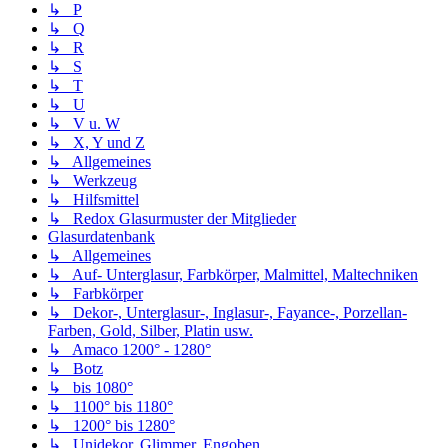
↳ P
↳ Q
↳ R
↳ S
↳ T
↳ U
↳ V u. W
↳ X, Y und Z
↳ Allgemeines
↳ Werkzeug
↳ Hilfsmittel
↳ Redox Glasurmuster der Mitglieder
Glasurdatenbank
↳ Allgemeines
↳ Auf- Unterglasur, Farbkörper, Malmittel, Maltechniken
↳ Farbkörper
↳ Dekor-, Unterglasur-, Inglasur-, Fayance-, Porzellan-
Farben, Gold, Silber, Platin usw.
↳ Amaco 1200° - 1280°
↳ Botz
↳ bis 1080°
↳ 1100° bis 1180°
↳ 1200° bis 1280°
↳ Unidekor, Glimmer, Engoben