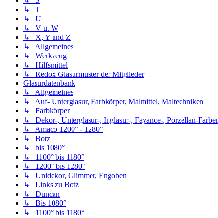
↳ S
↳ T
↳ U
↳ V u. W
↳ X, Y und Z
↳ Allgemeines
↳ Werkzeug
↳ Hilfsmittel
↳ Redox Glasurmuster der Mitglieder
Glasurdatenbank
↳ Allgemeines
↳ Auf- Unterglasur, Farbkörper, Malmittel, Maltechniken
↳ Farbkörper
↳ Dekor-, Unterglasur-, Inglasur-, Fayance-, Porzellan-Farben,
↳ Amaco 1200° - 1280°
↳ Botz
↳ bis 1080°
↳ 1100° bis 1180°
↳ 1200° bis 1280°
↳ Unidekor, Glimmer, Engoben
↳ Links zu Botz
↳ Duncan
↳ Bis 1080°
↳ 1100° bis 1180°