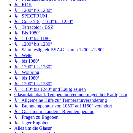
↳ ROK
↳ 1200° bis 1280°
↳ SPECTRUM
↳ Cone 5-6 ; 1160° bis 1220°
↳ Terracolor / BSZ
↳ Bis 1080°
↳ 1100° bis 1180°
↳ 1200° bis 1280°
↳ Säurefestigkeit BSZ-Glasuren 1200° -1280°
↳ Welte
↳ bis 1080°
↳ 1200° bis 1280°
↳ Wolbring
↳ bis 1080°
↳ 1200° bis 1280°
↳ 1180° bis 1240° und Laufglasuren
Glasurdatenbank Temperatur-Veränderungen bei Kaufglasur
↳ Allgemeine Hilfe zur Temperaturveränderung
↳ Brenntemperatur von 1050° auf 1150° verändert
↳ Glasuren mit anderer Brenntemperatur
↳ Fragen zu Engoben
↳ Jäger Engoben
Alles um die Glasur