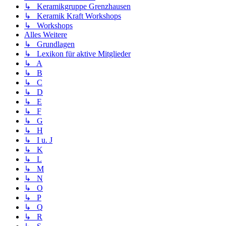
↳ Keramikgruppe Grenzhausen
↳ Keramik Kraft Workshops
↳ Workshops
Alles Weitere
↳ Grundlagen
↳ Lexikon für aktive Mitglieder
↳ A
↳ B
↳ C
↳ D
↳ E
↳ F
↳ G
↳ H
↳ I u. J
↳ K
↳ L
↳ M
↳ N
↳ O
↳ P
↳ Q
↳ R