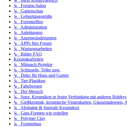
↳ Mein Kreativbereich
↳ Forums-Salon
↳ Gartenschau
↳ Geburtstagsgrüße
↳ Forentreffen
↳ Administration
↳ Anleitungen
↳ Anzeigeänderungen
↳ APPs fürs Forum
↳ Wartungsarbeiten
↳ Bilder FAQ
Keramikarbeiten
↳ Mitmach Projekte
↳ Schüsseln, Teller usw.
↳ Deko für Haus und Garten
↳ Tier-Plastiken
↳ Fabelwesen
↳ Der Mensch
↳ Spez. Keramiken in fester Verbindung mit anderen Hobbys
↳ Gießkeramik, keramische Visitenkarten, Glasurmalereien, A
↳ Abstrakte & Surreale Keramiken
↳ Gips-Formen wie erstellen
↳ Polymer Clay
↳ Formenbau