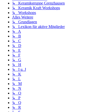
↳ Keramikgruppe Grenzhausen
↳ Keramik Kraft Workshops
↳ Workshops
Alles Weitere
↳ Grundlagen
↳ Lexikon für aktive Mitglieder
↳ A
↳ B
↳ C
↳ D
↳ E
↳ F
↳ G
↳ H
↳ I u. J
↳ K
↳ L
↳ M
↳ N
↳ O
↳ P
↳ Q
↳ R