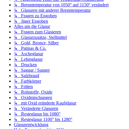
↳ Brenntemperatur von 1050° auf 1150° verändert
↳ Glasuren mit anderer Brenntemperatur
↳ Fragen zu Engoben
↳ Jäger Engoben
Alles um die Glasur
↳ Fragen zum Glasieren
↳ Glasurzusätze, Stellmittel
↳ Gold, Bronce, Silber
↳ Patinas & Co.
↳ Ascheglasur
↳ Lehmglasur
↳ Drucken
↳ Saggar / Sagger
↳ Salzbrand
↳ Farbkörper
↳ Fritten
↳ Rohstoffe, Oxide
↳ Oxidmischungen
↳ mit Oxid eränderte Kaufglasur
↳ Veränderte Glasuren
↳ Resteglasur bis 1080°
↳ Resteglasur 1100° bis 1280°
Glasurentwicklung