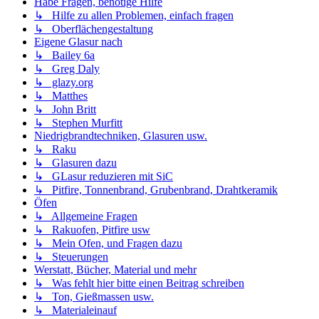
Habe Fragen, benötige Hilfe
↳ Hilfe zu allen Problemen, einfach fragen
↳ Oberflächengestaltung
Eigene Glasur nach
↳ Bailey 6a
↳ Greg Daly
↳ glazy.org
↳ Matthes
↳ John Britt
↳ Stephen Murfitt
Niedrigbrandtechniken, Glasuren usw.
↳ Raku
↳ Glasuren dazu
↳ GLasur reduzieren mit SiC
↳ Pitfire, Tonnenbrand, Grubenbrand, Drahtkeramik
Öfen
↳ Allgemeine Fragen
↳ Rakuofen, Pitfire usw
↳ Mein Ofen, und Fragen dazu
↳ Steuerungen
Werstatt, Bücher, Material und mehr
↳ Was fehlt hier bitte einen Beitrag schreiben
↳ Ton, Gießmassen usw.
↳ Materialeinauf