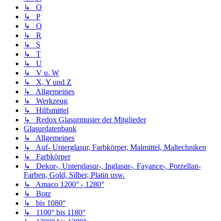
↳ O
↳ P
↳ Q
↳ R
↳ S
↳ T
↳ U
↳ V u. W
↳ X, Y und Z
↳ Allgemeines
↳ Werkzeug
↳ Hilfsmittel
↳ Redox Glasurmuster der Mitglieder
Glasurdatenbank
↳ Allgemeines
↳ Auf- Unterglasur, Farbkörper, Malmittel, Maltechniken
↳ Farbkörper
↳ Dekor-, Unterglasur-, Inglasur-, Fayance-, Porzellan-
Farben, Gold, Silber, Platin usw.
↳ Amaco 1200° - 1280°
↳ Botz
↳ bis 1080°
↳ 1100° bis 1180°