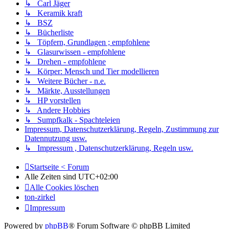
↳ Carl Jäger
↳ Keramik kraft
↳ BSZ
↳ Bücherliste
↳ Töpfern, Grundlagen ; empfohlene
↳ Glasurwissen - empfohlene
↳ Drehen - empfohlene
↳ Körper: Mensch und Tier modellieren
↳ Weitere Bücher - n.e.
↳ Märkte, Ausstellungen
↳ HP vorstellen
↳ Andere Hobbies
↳ Sumpfkalk - Spachteleien
Impressum, Datenschutzerklärung, Regeln, Zustimmung zur
Datennutzung usw.
↳ Impressum , Datenschutzerklärung, Regeln usw.
Startseite < Forum
Alle Zeiten sind
UTC+02:00
Alle Cookies löschen
ton-zirkel
Impressum
Powered by
phpBB
® Forum Software © phpBB Limited