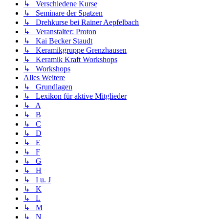
↳ Verschiedene Kurse
↳ Seminare der Spatzen
↳ Drehkurse bei Rainer Aepfelbach
↳ Veranstalter: Proton
↳ Kai Becker Staudt
↳ Keramikgruppe Grenzhausen
↳ Keramik Kraft Workshops
↳ Workshops
Alles Weitere
↳ Grundlagen
↳ Lexikon für aktive Mitglieder
↳ A
↳ B
↳ C
↳ D
↳ E
↳ F
↳ G
↳ H
↳ I u. J
↳ K
↳ L
↳ M
↳ N