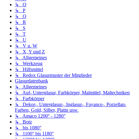
↳ O
↳ P
↳ Q
↳ R
↳ S
↳ T
↳ U
↳ V u. W
↳ X, Y und Z
↳ Allgemeines
↳ Werkzeug
↳ Hilfsmittel
↳ Redox Glasurmuster der Mitglieder
Glasurdatenbank
↳ Allgemeines
↳ Auf- Unterglasur, Farbkörper, Malmittel, Maltechniken
↳ Farbkörper
↳ Dekor-, Unterglasur-, Inglasur-, Fayance-, Porzellan-
Farben, Gold, Silber, Platin usw.
↳ Amaco 1200° - 1280°
↳ Botz
↳ bis 1080°
↳ 1100° bis 1180°