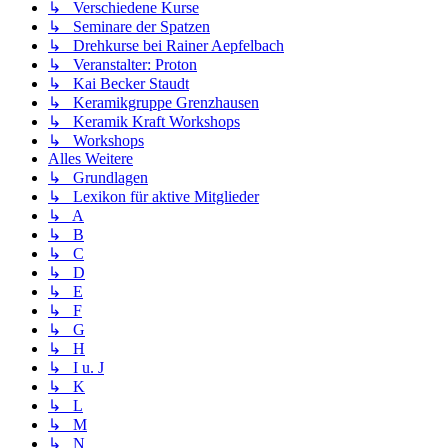
↳ Verschiedene Kurse
↳ Seminare der Spatzen
↳ Drehkurse bei Rainer Aepfelbach
↳ Veranstalter: Proton
↳ Kai Becker Staudt
↳ Keramikgruppe Grenzhausen
↳ Keramik Kraft Workshops
↳ Workshops
Alles Weitere
↳ Grundlagen
↳ Lexikon für aktive Mitglieder
↳ A
↳ B
↳ C
↳ D
↳ E
↳ F
↳ G
↳ H
↳ I u. J
↳ K
↳ L
↳ M
↳ N