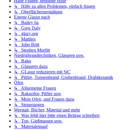
Habe Fragen, benötige Hilfe
↳ Hilfe zu allen Problemen, einfach fragen
↳ Oberflächengestaltung
Eigene Glasur nach
↳ Bailey 6a
↳ Greg Daly
↳ glazy.org
↳ Matthes
↳ John Britt
↳ Stephen Murfitt
Niedrigbrandtechniken, Glasuren usw.
↳ Raku
↳ Glasuren dazu
↳ GLasur reduzieren mit SiC
↳ Pitfire, Tonnenbrand, Grubenbrand, Drahtkeramik
Öfen
↳ Allgemeine Fragen
↳ Rakuofen, Pitfire usw
↳ Mein Ofen, und Fragen dazu
↳ Steuerungen
Werstatt, Bücher, Material und mehr
↳ Was fehlt hier bitte einen Beitrag schreiben
↳ Ton, Gießmassen usw.
↳ Materialeinauf