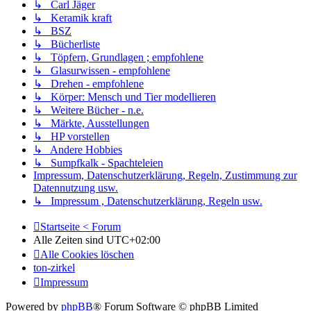
↳ Carl Jäger
↳ Keramik kraft
↳ BSZ
↳ Bücherliste
↳ Töpfern, Grundlagen ; empfohlene
↳ Glasurwissen - empfohlene
↳ Drehen - empfohlene
↳ Körper: Mensch und Tier modellieren
↳ Weitere Bücher - n.e.
↳ Märkte, Ausstellungen
↳ HP vorstellen
↳ Andere Hobbies
↳ Sumpfkalk - Spachteleien
Impressum, Datenschutzerklärung, Regeln, Zustimmung zur
Datennutzung usw.
↳ Impressum , Datenschutzerklärung, Regeln usw.
Startseite < Forum
Alle Zeiten sind
UTC+02:00
Alle Cookies löschen
ton-zirkel
Impressum
Powered by
phpBB
® Forum Software © phpBB Limited