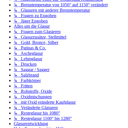
↳ Brenntemperatur von 1050° auf 1150° verändert
↳ Glasuren mit anderer Brenntemperatur
↳ Fragen zu Engoben
↳ Jäger Engoben
Alles um die Glasur
↳ Fragen zum Glasieren
↳ Glasurzusätze, Stellmittel
↳ Gold, Bronce, Silber
↳ Patinas & Co.
↳ Ascheglasur
↳ Lehmglasur
↳ Drucken
↳ Saggar / Sagger
↳ Salzbrand
↳ Farbkörper
↳ Fritten
↳ Rohstoffe, Oxide
↳ Oxidmischungen
↳ mit Oxid eränderte Kaufglasur
↳ Veränderte Glasuren
↳ Resteglasur bis 1080°
↳ Resteglasur 1100° bis 1280°
Glasurentwicklung