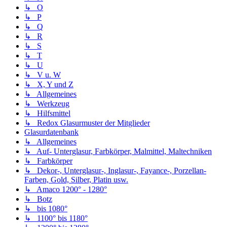
↳ O
↳ P
↳ Q
↳ R
↳ S
↳ T
↳ U
↳ V u. W
↳ X, Y und Z
↳ Allgemeines
↳ Werkzeug
↳ Hilfsmittel
↳ Redox Glasurmuster der Mitglieder
Glasurdatenbank
↳ Allgemeines
↳ Auf- Unterglasur, Farbkörper, Malmittel, Maltechniken
↳ Farbkörper
↳ Dekor-, Unterglasur-, Inglasur-, Fayance-, Porzellan-
Farben, Gold, Silber, Platin usw.
↳ Amaco 1200° - 1280°
↳ Botz
↳ bis 1080°
↳ 1100° bis 1180°