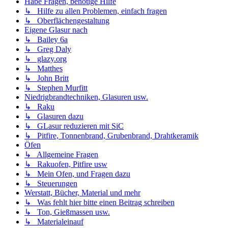
Habe Fragen, benötige Hilfe
↳ Hilfe zu allen Problemen, einfach fragen
↳ Oberflächengestaltung
Eigene Glasur nach
↳ Bailey 6a
↳ Greg Daly
↳ glazy.org
↳ Matthes
↳ John Britt
↳ Stephen Murfitt
Niedrigbrandtechniken, Glasuren usw.
↳ Raku
↳ Glasuren dazu
↳ GLasur reduzieren mit SiC
↳ Pitfire, Tonnenbrand, Grubenbrand, Drahtkeramik
Öfen
↳ Allgemeine Fragen
↳ Rakuofen, Pitfire usw
↳ Mein Ofen, und Fragen dazu
↳ Steuerungen
Werstatt, Bücher, Material und mehr
↳ Was fehlt hier bitte einen Beitrag schreiben
↳ Ton, Gießmassen usw.
↳ Materialeinauf