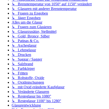
↳ Brenntemperatur von 1050° auf 1150° verändert
↳ Glasuren mit anderer Brenntemperatur
↳ Fragen zu Engoben
↳ Jäger Engoben
Alles um die Glasur
↳ Fragen zum Glasieren
↳ Glasurzusätze, Stellmittel
↳ Gold, Bronce, Silber
↳ Patinas & Co.
↳ Ascheglasur
↳ Lehmglasur
↳ Drucken
↳ Saggar / Sagger
↳ Salzbrand
↳ Farbkörper
↳ Fritten
↳ Rohstoffe, Oxide
↳ Oxidmischungen
↳ mit Oxid eränderte Kaufglasur
↳ Veränderte Glasuren
↳ Resteglasur bis 1080°
↳ Resteglasur 1100° bis 1280°
Glasurentwicklung