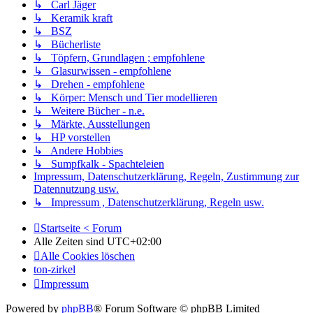
↳ Carl Jäger
↳ Keramik kraft
↳ BSZ
↳ Bücherliste
↳ Töpfern, Grundlagen ; empfohlene
↳ Glasurwissen - empfohlene
↳ Drehen - empfohlene
↳ Körper: Mensch und Tier modellieren
↳ Weitere Bücher - n.e.
↳ Märkte, Ausstellungen
↳ HP vorstellen
↳ Andere Hobbies
↳ Sumpfkalk - Spachteleien
Impressum, Datenschutzerklärung, Regeln, Zustimmung zur
Datennutzung usw.
↳ Impressum , Datenschutzerklärung, Regeln usw.
Startseite < Forum
Alle Zeiten sind
UTC+02:00
Alle Cookies löschen
ton-zirkel
Impressum
Powered by
phpBB
® Forum Software © phpBB Limited