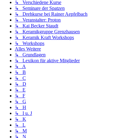
↳ Verschiedene Kurse
↳ Seminare der Spatzen
↳ Drehkurse bei Rainer Aepfelbach
↳ Veranstalter: Proton
↳ Kai Becker Staudt
↳ Keramikgruppe Grenzhausen
↳ Keramik Kraft Workshops
↳ Workshops
Alles Weitere
↳ Grundlagen
↳ Lexikon für aktive Mitglieder
↳ A
↳ B
↳ C
↳ D
↳ E
↳ F
↳ G
↳ H
↳ I u. J
↳ K
↳ L
↳ M
↳ N