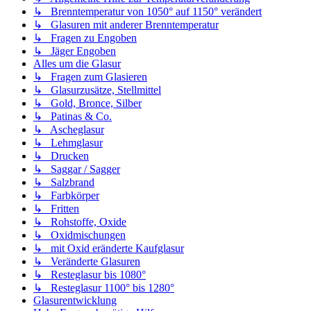
↳ Brenntemperatur von 1050° auf 1150° verändert
↳ Glasuren mit anderer Brenntemperatur
↳ Fragen zu Engoben
↳ Jäger Engoben
Alles um die Glasur
↳ Fragen zum Glasieren
↳ Glasurzusätze, Stellmittel
↳ Gold, Bronce, Silber
↳ Patinas & Co.
↳ Ascheglasur
↳ Lehmglasur
↳ Drucken
↳ Saggar / Sagger
↳ Salzbrand
↳ Farbkörper
↳ Fritten
↳ Rohstoffe, Oxide
↳ Oxidmischungen
↳ mit Oxid eränderte Kaufglasur
↳ Veränderte Glasuren
↳ Resteglasur bis 1080°
↳ Resteglasur 1100° bis 1280°
Glasurentwicklung