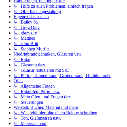
Habe Fragen, benötige Hilfe
↳ Hilfe zu allen Problemen, einfach fragen
↳ Oberflächengestaltung
Eigene Glasur nach
↳ Bailey 6a
↳ Greg Daly
↳ glazy.org
↳ Matthes
↳ John Britt
↳ Stephen Murfitt
Niedrigbrandtechniken, Glasuren usw.
↳ Raku
↳ Glasuren dazu
↳ GLasur reduzieren mit SiC
↳ Pitfire, Tonnenbrand, Grubenbrand, Drahtkeramik
Öfen
↳ Allgemeine Fragen
↳ Rakuofen, Pitfire usw
↳ Mein Ofen, und Fragen dazu
↳ Steuerungen
Werstatt, Bücher, Material und mehr
↳ Was fehlt hier bitte einen Beitrag schreiben
↳ Ton, Gießmassen usw.
↳ Materialeinauf