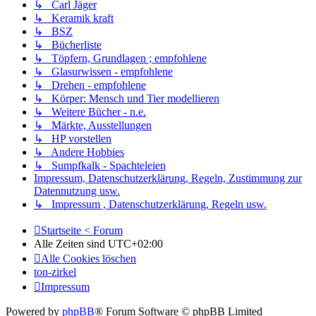
↳ Carl Jäger
↳ Keramik kraft
↳ BSZ
↳ Bücherliste
↳ Töpfern, Grundlagen ; empfohlene
↳ Glasurwissen - empfohlene
↳ Drehen - empfohlene
↳ Körper: Mensch und Tier modellieren
↳ Weitere Bücher - n.e.
↳ Märkte, Ausstellungen
↳ HP vorstellen
↳ Andere Hobbies
↳ Sumpfkalk - Spachteleien
Impressum, Datenschutzerklärung, Regeln, Zustimmung zur
Datennutzung usw.
↳ Impressum , Datenschutzerklärung, Regeln usw.
Startseite < Forum
Alle Zeiten sind
UTC+02:00
Alle Cookies löschen
ton-zirkel
Impressum
Powered by
phpBB
® Forum Software © phpBB Limited