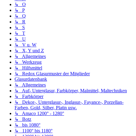
↳ O
↳ P
↳ Q
↳ R
↳ S
↳ T
↳ U
↳ V u. W
↳ X, Y und Z
↳ Allgemeines
↳ Werkzeug
↳ Hilfsmittel
↳ Redox Glasurmuster der Mitglieder
Glasurdatenbank
↳ Allgemeines
↳ Auf- Unterglasur, Farbkörper, Malmittel, Maltechniken
↳ Farbkörper
↳ Dekor-, Unterglasur-, Inglasur-, Fayance-, Porzellan-
Farben, Gold, Silber, Platin usw.
↳ Amaco 1200° - 1280°
↳ Botz
↳ bis 1080°
↳ 1100° bis 1180°