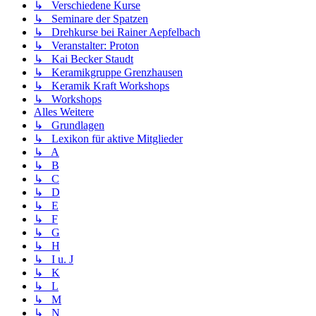
↳ Verschiedene Kurse
↳ Seminare der Spatzen
↳ Drehkurse bei Rainer Aepfelbach
↳ Veranstalter: Proton
↳ Kai Becker Staudt
↳ Keramikgruppe Grenzhausen
↳ Keramik Kraft Workshops
↳ Workshops
Alles Weitere
↳ Grundlagen
↳ Lexikon für aktive Mitglieder
↳ A
↳ B
↳ C
↳ D
↳ E
↳ F
↳ G
↳ H
↳ I u. J
↳ K
↳ L
↳ M
↳ N