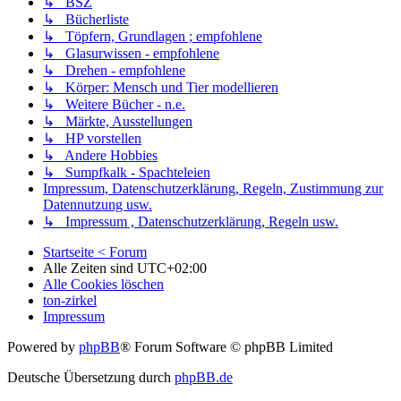
↳ BSZ
↳ Bücherliste
↳ Töpfern, Grundlagen ; empfohlene
↳ Glasurwissen - empfohlene
↳ Drehen - empfohlene
↳ Körper: Mensch und Tier modellieren
↳ Weitere Bücher - n.e.
↳ Märkte, Ausstellungen
↳ HP vorstellen
↳ Andere Hobbies
↳ Sumpfkalk - Spachteleien
Impressum, Datenschutzerklärung, Regeln, Zustimmung zur
Datennutzung usw.
↳ Impressum , Datenschutzerklärung, Regeln usw.
Startseite < Forum
Alle Zeiten sind
UTC+02:00
Alle Cookies löschen
ton-zirkel
Impressum
Powered by
phpBB
® Forum Software © phpBB Limited
Deutsche Übersetzung durch
phpBB.de