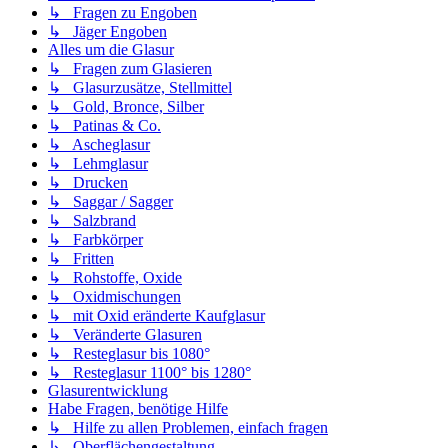
↳ Fragen zu Engoben
↳ Jäger Engoben
Alles um die Glasur
↳ Fragen zum Glasieren
↳ Glasurzusätze, Stellmittel
↳ Gold, Bronce, Silber
↳ Patinas & Co.
↳ Ascheglasur
↳ Lehmglasur
↳ Drucken
↳ Saggar / Sagger
↳ Salzbrand
↳ Farbkörper
↳ Fritten
↳ Rohstoffe, Oxide
↳ Oxidmischungen
↳ mit Oxid eränderte Kaufglasur
↳ Veränderte Glasuren
↳ Resteglasur bis 1080°
↳ Resteglasur 1100° bis 1280°
Glasurentwicklung
Habe Fragen, benötige Hilfe
↳ Hilfe zu allen Problemen, einfach fragen
↳ Oberflächengestaltung