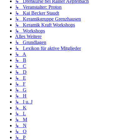
↳ Drehkurse bei Rainer Aepfelbach
↳ Veranstalter: Proton
↳ Kai Becker Staudt
↳ Keramikgruppe Grenzhausen
↳ Keramik Kraft Workshops
↳ Workshops
Alles Weitere
↳ Grundlagen
↳ Lexikon für aktive Mitglieder
↳ A
↳ B
↳ C
↳ D
↳ E
↳ F
↳ G
↳ H
↳ I u. J
↳ K
↳ L
↳ M
↳ N
↳ O
↳ P