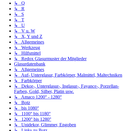
↳ Q
↳ R
↳ S
↳ T
↳ U
↳ V u. W
↳ X, Y und Z
↳ Allgemeines
↳ Werkzeug
↳ Hilfsmittel
↳ Redox Glasurmuster der Mitglieder
Glasurdatenbank
↳ Allgemeines
↳ Auf- Unterglasur, Farbkörper, Malmittel, Maltechniken
↳ Farbkörper
↳ Dekor-, Unterglasur-, Inglasur-, Fayance-, Porzellan-
Farben, Gold, Silber, Platin usw.
↳ Amaco 1200° - 1280°
↳ Botz
↳ bis 1080°
↳ 1100° bis 1180°
↳ 1200° bis 1280°
↳ Unidekor, Glimmer, Engoben
↳ Links zu Botz