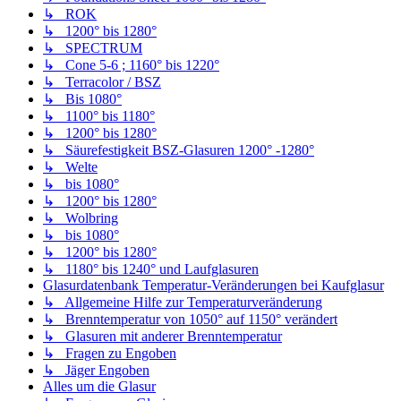
↳ ROK
↳ 1200° bis 1280°
↳ SPECTRUM
↳ Cone 5-6 ; 1160° bis 1220°
↳ Terracolor / BSZ
↳ Bis 1080°
↳ 1100° bis 1180°
↳ 1200° bis 1280°
↳ Säurefestigkeit BSZ-Glasuren 1200° -1280°
↳ Welte
↳ bis 1080°
↳ 1200° bis 1280°
↳ Wolbring
↳ bis 1080°
↳ 1200° bis 1280°
↳ 1180° bis 1240° und Laufglasuren
Glasurdatenbank Temperatur-Veränderungen bei Kaufglasur
↳ Allgemeine Hilfe zur Temperaturveränderung
↳ Brenntemperatur von 1050° auf 1150° verändert
↳ Glasuren mit anderer Brenntemperatur
↳ Fragen zu Engoben
↳ Jäger Engoben
Alles um die Glasur