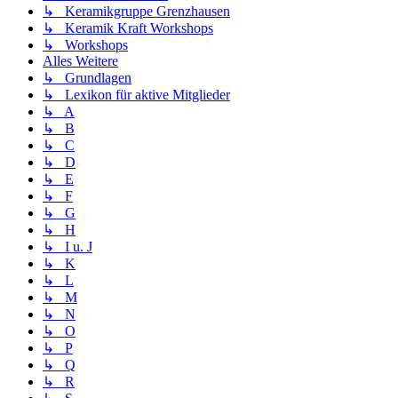
↳ Keramikgruppe Grenzhausen
↳ Keramik Kraft Workshops
↳ Workshops
Alles Weitere
↳ Grundlagen
↳ Lexikon für aktive Mitglieder
↳ A
↳ B
↳ C
↳ D
↳ E
↳ F
↳ G
↳ H
↳ I u. J
↳ K
↳ L
↳ M
↳ N
↳ O
↳ P
↳ Q
↳ R