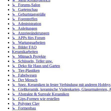
↳ Mein Kreativbereich
↳ Forums-Salon
↳ Gartenschau
↳ Geburtstagsgrüße
↳ Forentreffen
↳ Administration
↳ Anleitungen
↳ Anzeigeänderungen
↳ APPs fürs Forum
↳ Wartungsarbeiten
↳ Bilder FAQ
Keramikarbeiten
↳ Mitmach Projekte
↳ Schüsseln, Teller usw.
↳ Deko für Haus und Garten
↳ Tier-Plastiken
↳ Fabelwesen
↳ Der Mensch
↳ Spez. Keramiken in fester Verbindung mit anderen Hobbys
↳ Gießkeramik, keramische Visitenkarten, Glasurmalereien, A
↳ Abstrakte & Surreale Keramiken
↳ Gips-Formen wie erstellen
↳ Polymer Clay
↳ Formenbau