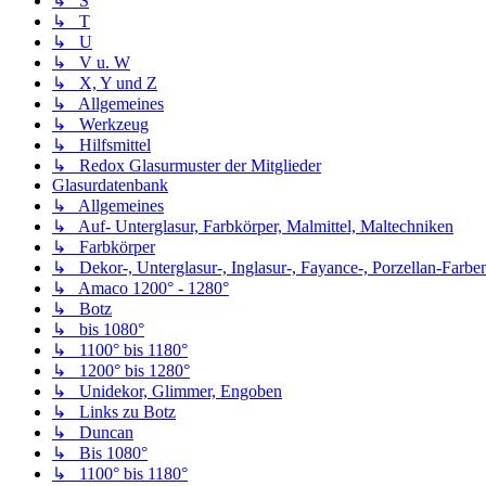
↳ S
↳ T
↳ U
↳ V u. W
↳ X, Y und Z
↳ Allgemeines
↳ Werkzeug
↳ Hilfsmittel
↳ Redox Glasurmuster der Mitglieder
Glasurdatenbank
↳ Allgemeines
↳ Auf- Unterglasur, Farbkörper, Malmittel, Maltechniken
↳ Farbkörper
↳ Dekor-, Unterglasur-, Inglasur-, Fayance-, Porzellan-Farben,
↳ Amaco 1200° - 1280°
↳ Botz
↳ bis 1080°
↳ 1100° bis 1180°
↳ 1200° bis 1280°
↳ Unidekor, Glimmer, Engoben
↳ Links zu Botz
↳ Duncan
↳ Bis 1080°
↳ 1100° bis 1180°