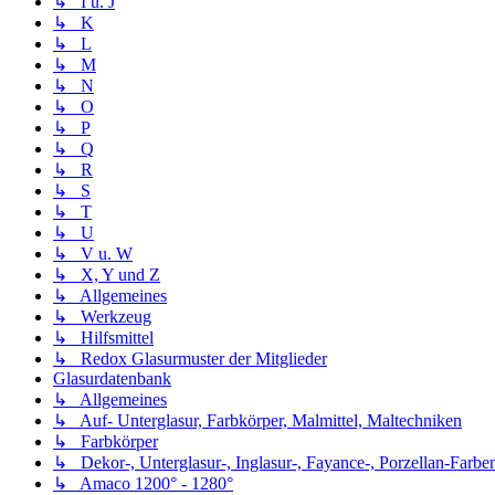
↳ I u. J
↳ K
↳ L
↳ M
↳ N
↳ O
↳ P
↳ Q
↳ R
↳ S
↳ T
↳ U
↳ V u. W
↳ X, Y und Z
↳ Allgemeines
↳ Werkzeug
↳ Hilfsmittel
↳ Redox Glasurmuster der Mitglieder
Glasurdatenbank
↳ Allgemeines
↳ Auf- Unterglasur, Farbkörper, Malmittel, Maltechniken
↳ Farbkörper
↳ Dekor-, Unterglasur-, Inglasur-, Fayance-, Porzellan-Farben,
↳ Amaco 1200° - 1280°