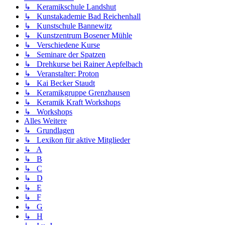
↳ Keramikschule Landshut
↳ Kunstakademie Bad Reichenhall
↳ Kunstschule Bannewitz
↳ Kunstzentrum Bosener Mühle
↳ Verschiedene Kurse
↳ Seminare der Spatzen
↳ Drehkurse bei Rainer Aepfelbach
↳ Veranstalter: Proton
↳ Kai Becker Staudt
↳ Keramikgruppe Grenzhausen
↳ Keramik Kraft Workshops
↳ Workshops
Alles Weitere
↳ Grundlagen
↳ Lexikon für aktive Mitglieder
↳ A
↳ B
↳ C
↳ D
↳ E
↳ F
↳ G
↳ H