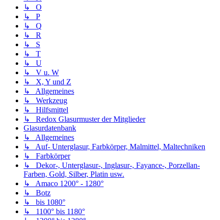
↳ O
↳ P
↳ Q
↳ R
↳ S
↳ T
↳ U
↳ V u. W
↳ X, Y und Z
↳ Allgemeines
↳ Werkzeug
↳ Hilfsmittel
↳ Redox Glasurmuster der Mitglieder
Glasurdatenbank
↳ Allgemeines
↳ Auf- Unterglasur, Farbkörper, Malmittel, Maltechniken
↳ Farbkörper
↳ Dekor-, Unterglasur-, Inglasur-, Fayance-, Porzellan-
Farben, Gold, Silber, Platin usw.
↳ Amaco 1200° - 1280°
↳ Botz
↳ bis 1080°
↳ 1100° bis 1180°