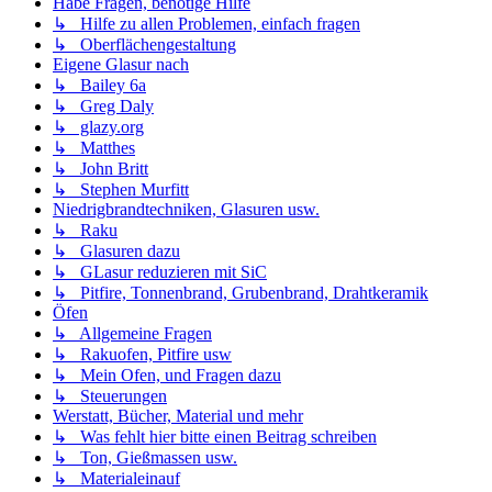
Habe Fragen, benötige Hilfe
↳ Hilfe zu allen Problemen, einfach fragen
↳ Oberflächengestaltung
Eigene Glasur nach
↳ Bailey 6a
↳ Greg Daly
↳ glazy.org
↳ Matthes
↳ John Britt
↳ Stephen Murfitt
Niedrigbrandtechniken, Glasuren usw.
↳ Raku
↳ Glasuren dazu
↳ GLasur reduzieren mit SiC
↳ Pitfire, Tonnenbrand, Grubenbrand, Drahtkeramik
Öfen
↳ Allgemeine Fragen
↳ Rakuofen, Pitfire usw
↳ Mein Ofen, und Fragen dazu
↳ Steuerungen
Werstatt, Bücher, Material und mehr
↳ Was fehlt hier bitte einen Beitrag schreiben
↳ Ton, Gießmassen usw.
↳ Materialeinauf