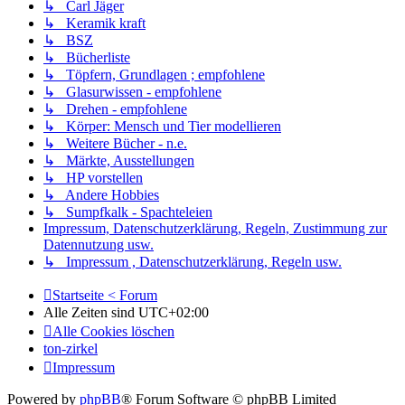
↳ Carl Jäger
↳ Keramik kraft
↳ BSZ
↳ Bücherliste
↳ Töpfern, Grundlagen ; empfohlene
↳ Glasurwissen - empfohlene
↳ Drehen - empfohlene
↳ Körper: Mensch und Tier modellieren
↳ Weitere Bücher - n.e.
↳ Märkte, Ausstellungen
↳ HP vorstellen
↳ Andere Hobbies
↳ Sumpfkalk - Spachteleien
Impressum, Datenschutzerklärung, Regeln, Zustimmung zur
Datennutzung usw.
↳ Impressum , Datenschutzerklärung, Regeln usw.
Startseite < Forum
Alle Zeiten sind
UTC+02:00
Alle Cookies löschen
ton-zirkel
Impressum
Powered by
phpBB
® Forum Software © phpBB Limited