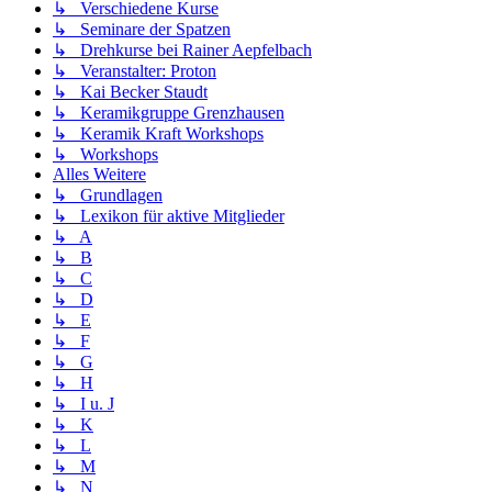
↳ Verschiedene Kurse
↳ Seminare der Spatzen
↳ Drehkurse bei Rainer Aepfelbach
↳ Veranstalter: Proton
↳ Kai Becker Staudt
↳ Keramikgruppe Grenzhausen
↳ Keramik Kraft Workshops
↳ Workshops
Alles Weitere
↳ Grundlagen
↳ Lexikon für aktive Mitglieder
↳ A
↳ B
↳ C
↳ D
↳ E
↳ F
↳ G
↳ H
↳ I u. J
↳ K
↳ L
↳ M
↳ N