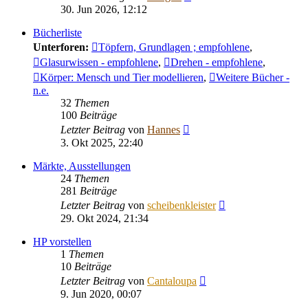
Beitrag
30. Jun 2026, 12:12
Bücherliste
Unterforen:
Töpfern, Grundlagen ; empfohlene
,
Glasurwissen - empfohlene
,
Drehen - empfohlene
,
Körper: Mensch und Tier modellieren
,
Weitere Bücher -
n.e.
32
Themen
100
Beiträge
Neuester
Letzter Beitrag
von
Hannes
Beitrag
3. Okt 2025, 22:40
Märkte, Ausstellungen
24
Themen
281
Beiträge
Neuester
Letzter Beitrag
von
scheibenkleister
Beitrag
29. Okt 2024, 21:34
HP vorstellen
1
Themen
10
Beiträge
Neuester
Letzter Beitrag
von
Cantaloupa
Beitrag
9. Jun 2020, 00:07