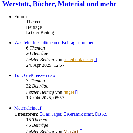
Werstatt, Bücher, Material und mehr
Forum
Themen
Beiträge
Letzter Beitrag
Was fehlt hier bitte einen Beitrag schreiben
6
Themen
20
Beiträge
Neuester
Letzter Beitrag
von
scheibenkleister
Beitrag
24. Apr 2025, 12:57
Ton, Gießmassen usw.
3
Themen
32
Beiträge
Neuester
Letzter Beitrag
von
tingel
Beitrag
13. Okt 2025, 08:57
Materialeinauf
Unterforen:
Carl Jäger
,
Keramik kraft
,
BSZ
15
Themen
45
Beiträge
Neuester
Letzter Beitrag
von
Margret