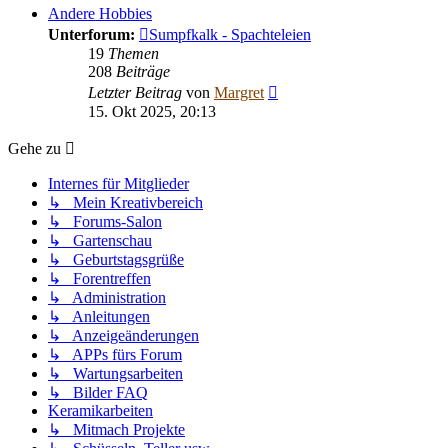
Andere Hobbies
Unterforum:
Sumpfkalk - Spachteleien
19
Themen
208
Beiträge
Neuester
Letzter Beitrag
von
Margret
Beitrag
15. Okt 2025, 20:13
Gehe zu
Internes für Mitglieder
↳ Mein Kreativbereich
↳ Forums-Salon
↳ Gartenschau
↳ Geburtstagsgrüße
↳ Forentreffen
↳ Administration
↳ Anleitungen
↳ Anzeigeänderungen
↳ APPs fürs Forum
↳ Wartungsarbeiten
↳ Bilder FAQ
Keramikarbeiten
↳ Mitmach Projekte