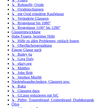
↳ Fritten
↳ Rohstoffe, Oxide
↳ Oxidmischungen
↳ mit Oxid eränderte Kaufglasur
↳ Veränderte Glasuren
↳ Resteglasur bis 1080°
↳ Resteglasur 1100° bis 1280°
Glasurentwicklung
Habe Fragen, benötige Hilfe
↳ Hilfe zu allen Problemen, einfach fragen
↳ Oberflächengestaltung
Eigene Glasur nach
↳ Bailey 6a
↳ Greg Daly
↳ glazy.org
↳ Matthes
↳ John Britt
↳ Stephen Murfitt
Niedrigbrandtechniken, Glasuren usw.
↳ Raku
↳ Glasuren dazu
↳ GLasur reduzieren mit SiC
↳ Pitfire, Tonnenbrand, Grubenbrand, Drahtkeramik
Öfen