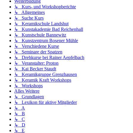
Weiterbildung
↳ Kurs- und Workshopberichte
↳ Allgemeines
↳ Suche Kurs
↳ Keramikschule Landshut
↳ Kunstakademie Bad Reichenhall
↳ Kunstschule Bannewitz
↳ Kunstzentrum Bosener Mühle
↳ Verschiedene Kurse
↳ Seminare der Spatzen
↳ Drehkurse bei Rainer Aepfelbach
↳ Veranstalter: Proton
↳ Kai Becker Staudt
↳ Keramikgruppe Grenzhausen
↳ Keramik Kraft Workshops
↳ Workshops
Alles Weitere
↳ Grundlagen
↳ Lexikon für aktive Mitglieder
↳ A
↳ B
↳ C
↳ D
↳ E