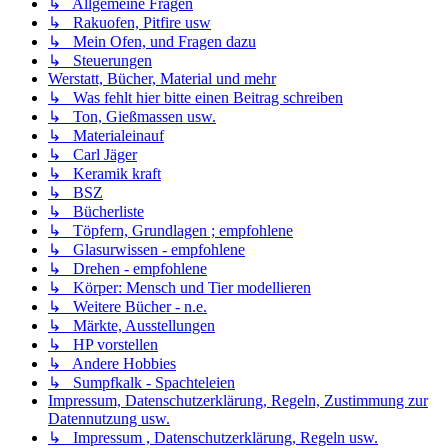
↳ Allgemeine Fragen
↳ Rakuofen, Pitfire usw
↳ Mein Ofen, und Fragen dazu
↳ Steuerungen
Werstatt, Bücher, Material und mehr
↳ Was fehlt hier bitte einen Beitrag schreiben
↳ Ton, Gießmassen usw.
↳ Materialeinauf
↳ Carl Jäger
↳ Keramik kraft
↳ BSZ
↳ Bücherliste
↳ Töpfern, Grundlagen ; empfohlene
↳ Glasurwissen - empfohlene
↳ Drehen - empfohlene
↳ Körper: Mensch und Tier modellieren
↳ Weitere Bücher - n.e.
↳ Märkte, Ausstellungen
↳ HP vorstellen
↳ Andere Hobbies
↳ Sumpfkalk - Spachteleien
Impressum, Datenschutzerklärung, Regeln, Zustimmung zur
Datennutzung usw.
↳ Impressum , Datenschutzerklärung, Regeln usw.