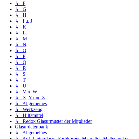
↳ F
↳ G
↳ H
↳ I u. J
↳ K
↳ L
↳ M
↳ N
↳ O
↳ P
↳ Q
↳ R
↳ S
↳ T
↳ U
↳ V u. W
↳ X, Y und Z
↳ Allgemeines
↳ Werkzeug
↳ Hilfsmittel
↳ Redox Glasurmuster der Mitglieder
Glasurdatenbank
↳ Allgemeines
↳ Auf- Unterglasur, Farbkörper, Malmittel, Maltechniken