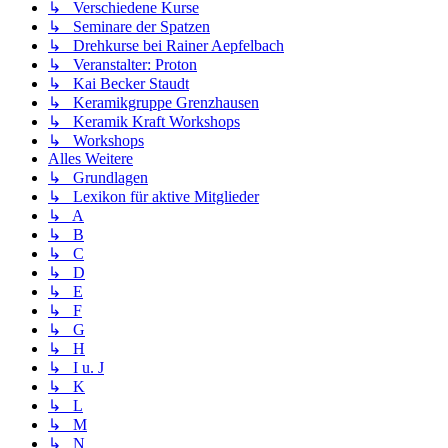
↳ Verschiedene Kurse
↳ Seminare der Spatzen
↳ Drehkurse bei Rainer Aepfelbach
↳ Veranstalter: Proton
↳ Kai Becker Staudt
↳ Keramikgruppe Grenzhausen
↳ Keramik Kraft Workshops
↳ Workshops
Alles Weitere
↳ Grundlagen
↳ Lexikon für aktive Mitglieder
↳ A
↳ B
↳ C
↳ D
↳ E
↳ F
↳ G
↳ H
↳ I u. J
↳ K
↳ L
↳ M
↳ N