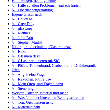
Habe Fragen, benötige Hilfe
↳ Hilfe zu allen Problemen, einfach fragen
↳ Oberflächengestaltung
Eigene Glasur nach
↳ Bailey 6a
↳ Greg Daly
↳ glazy.org
↳ Matthes
↳ John Britt
↳ Stephen Murfitt
Niedrigbrandtechniken, Glasuren usw.
↳ Raku
↳ Glasuren dazu
↳ GLasur reduzieren mit SiC
↳ Pitfire, Tonnenbrand, Grubenbrand, Drahtkeramik
Öfen
↳ Allgemeine Fragen
↳ Rakuofen, Pitfire usw
↳ Mein Ofen, und Fragen dazu
↳ Steuerungen
Werstatt, Bücher, Material und mehr
↳ Was fehlt hier bitte einen Beitrag schreiben
↳ Ton, Gießmassen usw.
↳ Materialeinauf