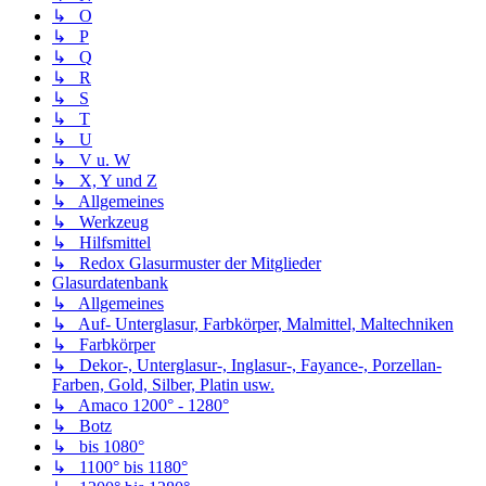
↳ O
↳ P
↳ Q
↳ R
↳ S
↳ T
↳ U
↳ V u. W
↳ X, Y und Z
↳ Allgemeines
↳ Werkzeug
↳ Hilfsmittel
↳ Redox Glasurmuster der Mitglieder
Glasurdatenbank
↳ Allgemeines
↳ Auf- Unterglasur, Farbkörper, Malmittel, Maltechniken
↳ Farbkörper
↳ Dekor-, Unterglasur-, Inglasur-, Fayance-, Porzellan-
Farben, Gold, Silber, Platin usw.
↳ Amaco 1200° - 1280°
↳ Botz
↳ bis 1080°
↳ 1100° bis 1180°