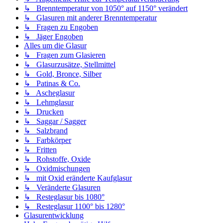
↳ Brenntemperatur von 1050° auf 1150° verändert
↳ Glasuren mit anderer Brenntemperatur
↳ Fragen zu Engoben
↳ Jäger Engoben
Alles um die Glasur
↳ Fragen zum Glasieren
↳ Glasurzusätze, Stellmittel
↳ Gold, Bronce, Silber
↳ Patinas & Co.
↳ Ascheglasur
↳ Lehmglasur
↳ Drucken
↳ Saggar / Sagger
↳ Salzbrand
↳ Farbkörper
↳ Fritten
↳ Rohstoffe, Oxide
↳ Oxidmischungen
↳ mit Oxid eränderte Kaufglasur
↳ Veränderte Glasuren
↳ Resteglasur bis 1080°
↳ Resteglasur 1100° bis 1280°
Glasurentwicklung