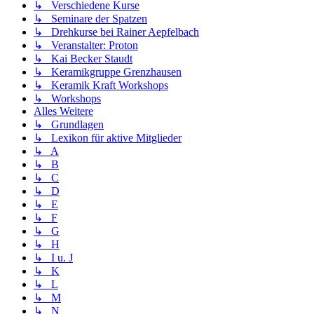
↳ Verschiedene Kurse
↳ Seminare der Spatzen
↳ Drehkurse bei Rainer Aepfelbach
↳ Veranstalter: Proton
↳ Kai Becker Staudt
↳ Keramikgruppe Grenzhausen
↳ Keramik Kraft Workshops
↳ Workshops
Alles Weitere
↳ Grundlagen
↳ Lexikon für aktive Mitglieder
↳ A
↳ B
↳ C
↳ D
↳ E
↳ F
↳ G
↳ H
↳ I u. J
↳ K
↳ L
↳ M
↳ N