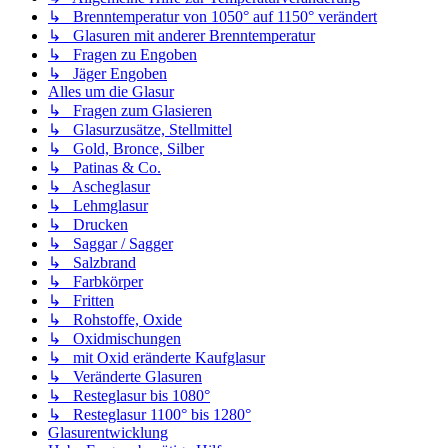
↳ Brenntemperatur von 1050° auf 1150° verändert
↳ Glasuren mit anderer Brenntemperatur
↳ Fragen zu Engoben
↳ Jäger Engoben
Alles um die Glasur
↳ Fragen zum Glasieren
↳ Glasurzusätze, Stellmittel
↳ Gold, Bronce, Silber
↳ Patinas & Co.
↳ Ascheglasur
↳ Lehmglasur
↳ Drucken
↳ Saggar / Sagger
↳ Salzbrand
↳ Farbkörper
↳ Fritten
↳ Rohstoffe, Oxide
↳ Oxidmischungen
↳ mit Oxid eränderte Kaufglasur
↳ Veränderte Glasuren
↳ Resteglasur bis 1080°
↳ Resteglasur 1100° bis 1280°
Glasurentwicklung