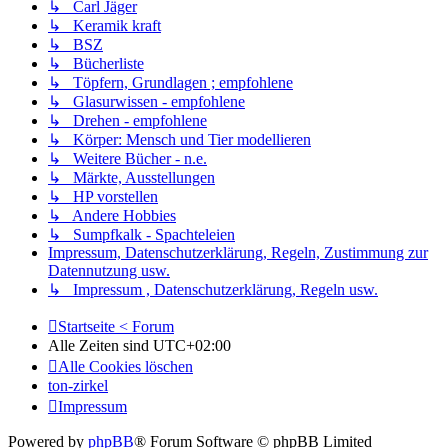
↳ Carl Jäger
↳ Keramik kraft
↳ BSZ
↳ Bücherliste
↳ Töpfern, Grundlagen ; empfohlene
↳ Glasurwissen - empfohlene
↳ Drehen - empfohlene
↳ Körper: Mensch und Tier modellieren
↳ Weitere Bücher - n.e.
↳ Märkte, Ausstellungen
↳ HP vorstellen
↳ Andere Hobbies
↳ Sumpfkalk - Spachteleien
Impressum, Datenschutzerklärung, Regeln, Zustimmung zur
Datennutzung usw.
↳ Impressum , Datenschutzerklärung, Regeln usw.
Startseite < Forum
Alle Zeiten sind
UTC+02:00
Alle Cookies löschen
ton-zirkel
Impressum
Powered by
phpBB
® Forum Software © phpBB Limited