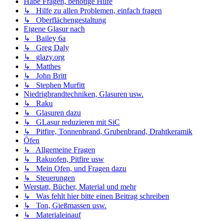
Habe Fragen, benötige Hilfe
↳ Hilfe zu allen Problemen, einfach fragen
↳ Oberflächengestaltung
Eigene Glasur nach
↳ Bailey 6a
↳ Greg Daly
↳ glazy.org
↳ Matthes
↳ John Britt
↳ Stephen Murfitt
Niedrigbrandtechniken, Glasuren usw.
↳ Raku
↳ Glasuren dazu
↳ GLasur reduzieren mit SiC
↳ Pitfire, Tonnenbrand, Grubenbrand, Drahtkeramik
Öfen
↳ Allgemeine Fragen
↳ Rakuofen, Pitfire usw
↳ Mein Ofen, und Fragen dazu
↳ Steuerungen
Werstatt, Bücher, Material und mehr
↳ Was fehlt hier bitte einen Beitrag schreiben
↳ Ton, Gießmassen usw.
↳ Materialeinauf