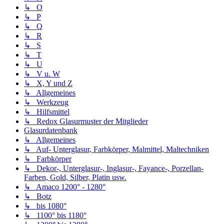
↳ O
↳ P
↳ Q
↳ R
↳ S
↳ T
↳ U
↳ V u. W
↳ X, Y und Z
↳ Allgemeines
↳ Werkzeug
↳ Hilfsmittel
↳ Redox Glasurmuster der Mitglieder
Glasurdatenbank
↳ Allgemeines
↳ Auf- Unterglasur, Farbkörper, Malmittel, Maltechniken
↳ Farbkörper
↳ Dekor-, Unterglasur-, Inglasur-, Fayance-, Porzellan-
Farben, Gold, Silber, Platin usw.
↳ Amaco 1200° - 1280°
↳ Botz
↳ bis 1080°
↳ 1100° bis 1180°