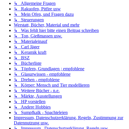
↳ Allgemeine Fragen
↳ Rakuofen, Pitfire usw
↳ Mein Ofen, und Fragen dazu
↳ Steuerungen
Werstatt, Bücher, Material und mehr
↳ Was fehlt hier bitte einen Beitrag schreiben
↳ Ton, Gießmassen usw.
↳ Materialeinauf
↳ Carl Jäger
↳ Keramik kraft
↳ BSZ
↳ Bücherliste
↳ Töpfern, Grundlagen ; empfohlene
↳ Glasurwissen - empfohlene
↳ Drehen - empfohlene
↳ Körper: Mensch und Tier modellieren
↳ Weitere Bücher - n.e.
↳ Märkte, Ausstellungen
↳ HP vorstellen
↳ Andere Hobbies
↳ Sumpfkalk - Spachteleien
Impressum, Datenschutzerklärung, Regeln, Zustimmung zur
Datennutzung usw.
↳ Impressum , Datenschutzerklärung, Regeln usw.