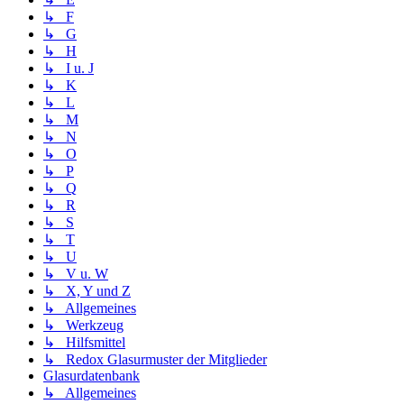
↳ F
↳ G
↳ H
↳ I u. J
↳ K
↳ L
↳ M
↳ N
↳ O
↳ P
↳ Q
↳ R
↳ S
↳ T
↳ U
↳ V u. W
↳ X, Y und Z
↳ Allgemeines
↳ Werkzeug
↳ Hilfsmittel
↳ Redox Glasurmuster der Mitglieder
Glasurdatenbank
↳ Allgemeines