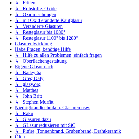
↳ Fritten
↳ Rohstoffe, Oxide
↳ Oxidmischungen
↳ mit Oxid eränderte Kaufglasur
↳ Veränderte Glasuren
↳ Resteglasur bis 1080°
↳ Resteglasur 1100° bis 1280°
Glasurentwicklung
Habe Fragen, benötige Hilfe
↳ Hilfe zu allen Problemen, einfach fragen
↳ Oberflächengestaltung
Eigene Glasur nach
↳ Bailey 6a
↳ Greg Daly
↳ glazy.org
↳ Matthes
↳ John Britt
↳ Stephen Murfitt
Niedrigbrandtechniken, Glasuren usw.
↳ Raku
↳ Glasuren dazu
↳ GLasur reduzieren mit SiC
↳ Pitfire, Tonnenbrand, Grubenbrand, Drahtkeramik
Öfen