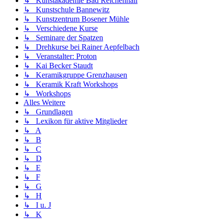
↳ Kunstakademie Bad Reichenhall
↳ Kunstschule Bannewitz
↳ Kunstzentrum Bosener Mühle
↳ Verschiedene Kurse
↳ Seminare der Spatzen
↳ Drehkurse bei Rainer Aepfelbach
↳ Veranstalter: Proton
↳ Kai Becker Staudt
↳ Keramikgruppe Grenzhausen
↳ Keramik Kraft Workshops
↳ Workshops
Alles Weitere
↳ Grundlagen
↳ Lexikon für aktive Mitglieder
↳ A
↳ B
↳ C
↳ D
↳ E
↳ F
↳ G
↳ H
↳ I u. J
↳ K