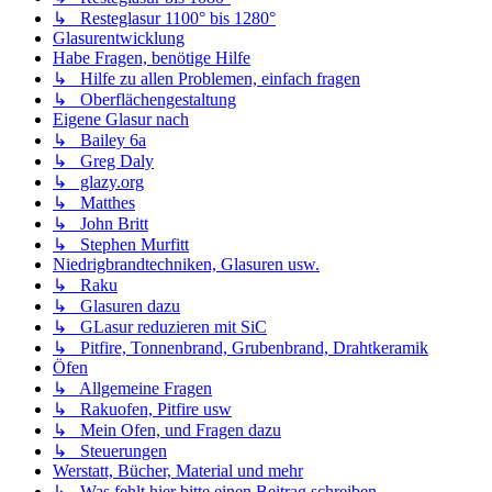
↳ Resteglasur 1100° bis 1280°
Glasurentwicklung
Habe Fragen, benötige Hilfe
↳ Hilfe zu allen Problemen, einfach fragen
↳ Oberflächengestaltung
Eigene Glasur nach
↳ Bailey 6a
↳ Greg Daly
↳ glazy.org
↳ Matthes
↳ John Britt
↳ Stephen Murfitt
Niedrigbrandtechniken, Glasuren usw.
↳ Raku
↳ Glasuren dazu
↳ GLasur reduzieren mit SiC
↳ Pitfire, Tonnenbrand, Grubenbrand, Drahtkeramik
Öfen
↳ Allgemeine Fragen
↳ Rakuofen, Pitfire usw
↳ Mein Ofen, und Fragen dazu
↳ Steuerungen
Werstatt, Bücher, Material und mehr
↳ Was fehlt hier bitte einen Beitrag schreiben