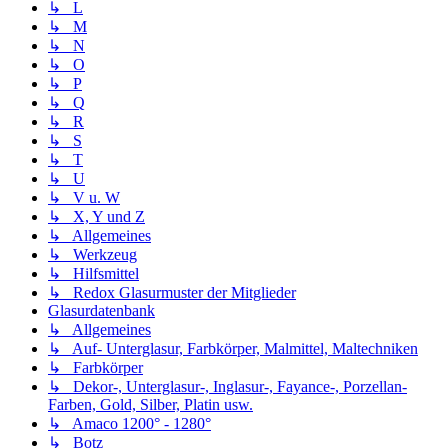
↳ L
↳ M
↳ N
↳ O
↳ P
↳ Q
↳ R
↳ S
↳ T
↳ U
↳ V u. W
↳ X, Y und Z
↳ Allgemeines
↳ Werkzeug
↳ Hilfsmittel
↳ Redox Glasurmuster der Mitglieder
Glasurdatenbank
↳ Allgemeines
↳ Auf- Unterglasur, Farbkörper, Malmittel, Maltechniken
↳ Farbkörper
↳ Dekor-, Unterglasur-, Inglasur-, Fayance-, Porzellan-
Farben, Gold, Silber, Platin usw.
↳ Amaco 1200° - 1280°
↳ Botz