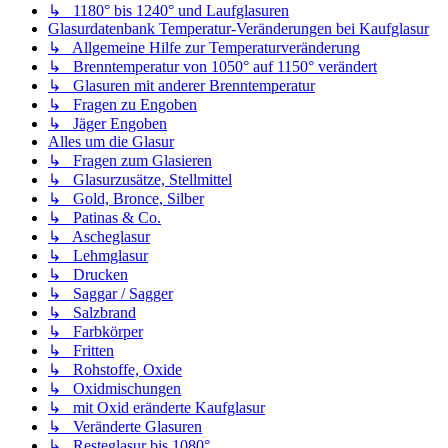
↳ 1180° bis 1240° und Laufglasuren
Glasurdatenbank Temperatur-Veränderungen bei Kaufglasur
↳ Allgemeine Hilfe zur Temperaturveränderung
↳ Brenntemperatur von 1050° auf 1150° verändert
↳ Glasuren mit anderer Brenntemperatur
↳ Fragen zu Engoben
↳ Jäger Engoben
Alles um die Glasur
↳ Fragen zum Glasieren
↳ Glasurzusätze, Stellmittel
↳ Gold, Bronce, Silber
↳ Patinas & Co.
↳ Ascheglasur
↳ Lehmglasur
↳ Drucken
↳ Saggar / Sagger
↳ Salzbrand
↳ Farbkörper
↳ Fritten
↳ Rohstoffe, Oxide
↳ Oxidmischungen
↳ mit Oxid eränderte Kaufglasur
↳ Veränderte Glasuren
↳ Resteglasur bis 1080°