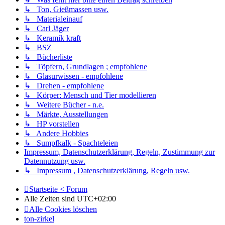
↳ Ton, Gießmassen usw.
↳ Materialeinauf
↳ Carl Jäger
↳ Keramik kraft
↳ BSZ
↳ Bücherliste
↳ Töpfern, Grundlagen ; empfohlene
↳ Glasurwissen - empfohlene
↳ Drehen - empfohlene
↳ Körper: Mensch und Tier modellieren
↳ Weitere Bücher - n.e.
↳ Märkte, Ausstellungen
↳ HP vorstellen
↳ Andere Hobbies
↳ Sumpfkalk - Spachteleien
Impressum, Datenschutzerklärung, Regeln, Zustimmung zur
Datennutzung usw.
↳ Impressum , Datenschutzerklärung, Regeln usw.
Startseite < Forum
Alle Zeiten sind
UTC+02:00
Alle Cookies löschen
ton-zirkel