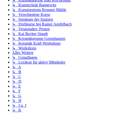
↳ Kunstakademie Bad Reichenhall
↳ Kunstschule Bannewitz
↳ Kunstzentrum Bosener Mühle
↳ Verschiedene Kurse
↳ Seminare der Spatzen
↳ Drehkurse bei Rainer Aepfelbach
↳ Veranstalter: Proton
↳ Kai Becker Staudt
↳ Keramikgruppe Grenzhausen
↳ Keramik Kraft Workshops
↳ Workshops
Alles Weitere
↳ Grundlagen
↳ Lexikon für aktive Mitglieder
↳ A
↳ B
↳ C
↳ D
↳ E
↳ F
↳ G
↳ H
↳ I u. J
↳ K