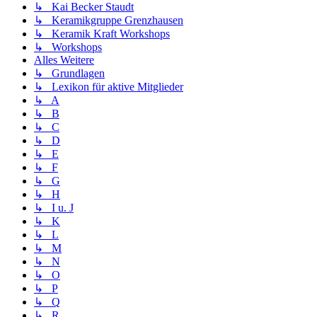
↳ Kai Becker Staudt
↳ Keramikgruppe Grenzhausen
↳ Keramik Kraft Workshops
↳ Workshops
Alles Weitere
↳ Grundlagen
↳ Lexikon für aktive Mitglieder
↳ A
↳ B
↳ C
↳ D
↳ E
↳ F
↳ G
↳ H
↳ I u. J
↳ K
↳ L
↳ M
↳ N
↳ O
↳ P
↳ Q
↳ R