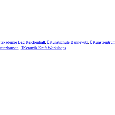
takademie Bad Reichenhall
,
Kunstschule Bannewitz
,
Kunstzentru
renzhausen
,
Keramik Kraft Workshops