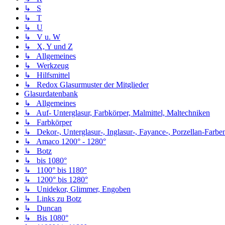
↳ S
↳ T
↳ U
↳ V u. W
↳ X, Y und Z
↳ Allgemeines
↳ Werkzeug
↳ Hilfsmittel
↳ Redox Glasurmuster der Mitglieder
Glasurdatenbank
↳ Allgemeines
↳ Auf- Unterglasur, Farbkörper, Malmittel, Maltechniken
↳ Farbkörper
↳ Dekor-, Unterglasur-, Inglasur-, Fayance-, Porzellan-Farben,
↳ Amaco 1200° - 1280°
↳ Botz
↳ bis 1080°
↳ 1100° bis 1180°
↳ 1200° bis 1280°
↳ Unidekor, Glimmer, Engoben
↳ Links zu Botz
↳ Duncan
↳ Bis 1080°