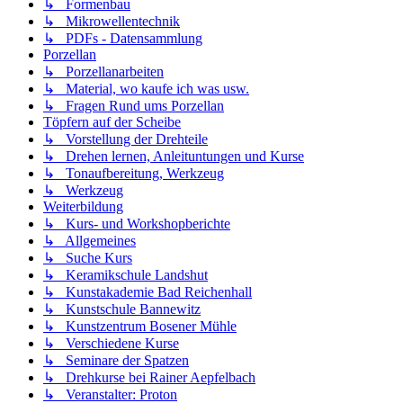
↳ Formenbau
↳ Mikrowellentechnik
↳ PDFs - Datensammlung
Porzellan
↳ Porzellanarbeiten
↳ Material, wo kaufe ich was usw.
↳ Fragen Rund ums Porzellan
Töpfern auf der Scheibe
↳ Vorstellung der Drehteile
↳ Drehen lernen, Anleituntungen und Kurse
↳ Tonaufbereitung, Werkzeug
↳ Werkzeug
Weiterbildung
↳ Kurs- und Workshopberichte
↳ Allgemeines
↳ Suche Kurs
↳ Keramikschule Landshut
↳ Kunstakademie Bad Reichenhall
↳ Kunstschule Bannewitz
↳ Kunstzentrum Bosener Mühle
↳ Verschiedene Kurse
↳ Seminare der Spatzen
↳ Drehkurse bei Rainer Aepfelbach
↳ Veranstalter: Proton