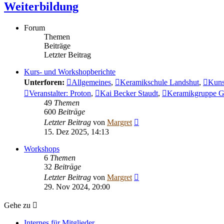
Weiterbildung
Forum
Themen
Beiträge
Letzter Beitrag
Kurs- und Workshopberichte
Unterforen:
Allgemeines
,
Keramikschule Landshut
,
Kuns
Veranstalter: Proton
,
Kai Becker Staudt
,
Keramikgruppe G
49
Themen
600
Beiträge
Neuester
Letzter Beitrag
von
Margret
Beitrag
15. Dez 2025, 14:13
Workshops
6
Themen
32
Beiträge
Neuester
Letzter Beitrag
von
Margret
Beitrag
29. Nov 2024, 20:00
Gehe zu
Internes für Mitglieder