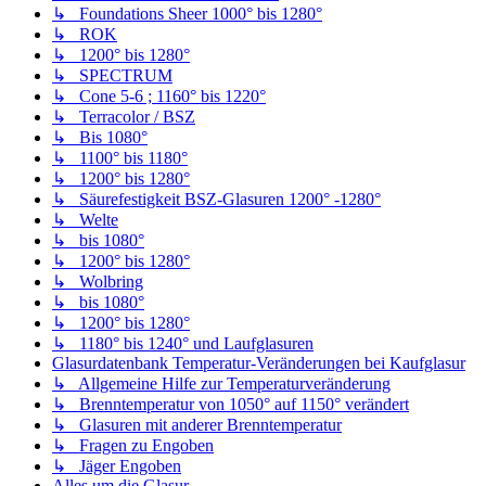
↳ Foundations Sheer 1000° bis 1280°
↳ ROK
↳ 1200° bis 1280°
↳ SPECTRUM
↳ Cone 5-6 ; 1160° bis 1220°
↳ Terracolor / BSZ
↳ Bis 1080°
↳ 1100° bis 1180°
↳ 1200° bis 1280°
↳ Säurefestigkeit BSZ-Glasuren 1200° -1280°
↳ Welte
↳ bis 1080°
↳ 1200° bis 1280°
↳ Wolbring
↳ bis 1080°
↳ 1200° bis 1280°
↳ 1180° bis 1240° und Laufglasuren
Glasurdatenbank Temperatur-Veränderungen bei Kaufglasur
↳ Allgemeine Hilfe zur Temperaturveränderung
↳ Brenntemperatur von 1050° auf 1150° verändert
↳ Glasuren mit anderer Brenntemperatur
↳ Fragen zu Engoben
↳ Jäger Engoben
Alles um die Glasur