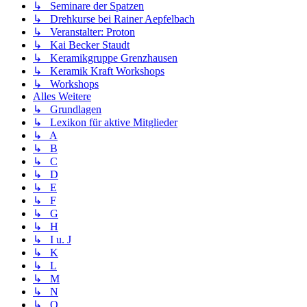
↳ Seminare der Spatzen
↳ Drehkurse bei Rainer Aepfelbach
↳ Veranstalter: Proton
↳ Kai Becker Staudt
↳ Keramikgruppe Grenzhausen
↳ Keramik Kraft Workshops
↳ Workshops
Alles Weitere
↳ Grundlagen
↳ Lexikon für aktive Mitglieder
↳ A
↳ B
↳ C
↳ D
↳ E
↳ F
↳ G
↳ H
↳ I u. J
↳ K
↳ L
↳ M
↳ N
↳ O