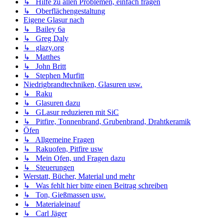
↳ Hilfe zu allen Problemen, einfach fragen
↳ Oberflächengestaltung
Eigene Glasur nach
↳ Bailey 6a
↳ Greg Daly
↳ glazy.org
↳ Matthes
↳ John Britt
↳ Stephen Murfitt
Niedrigbrandtechniken, Glasuren usw.
↳ Raku
↳ Glasuren dazu
↳ GLasur reduzieren mit SiC
↳ Pitfire, Tonnenbrand, Grubenbrand, Drahtkeramik
Öfen
↳ Allgemeine Fragen
↳ Rakuofen, Pitfire usw
↳ Mein Ofen, und Fragen dazu
↳ Steuerungen
Werstatt, Bücher, Material und mehr
↳ Was fehlt hier bitte einen Beitrag schreiben
↳ Ton, Gießmassen usw.
↳ Materialeinauf
↳ Carl Jäger