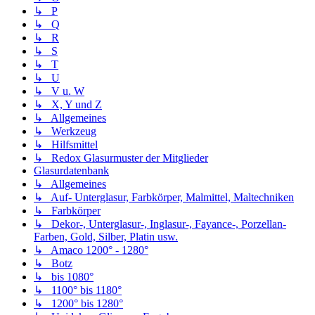
↳ P
↳ Q
↳ R
↳ S
↳ T
↳ U
↳ V u. W
↳ X, Y und Z
↳ Allgemeines
↳ Werkzeug
↳ Hilfsmittel
↳ Redox Glasurmuster der Mitglieder
Glasurdatenbank
↳ Allgemeines
↳ Auf- Unterglasur, Farbkörper, Malmittel, Maltechniken
↳ Farbkörper
↳ Dekor-, Unterglasur-, Inglasur-, Fayance-, Porzellan-
Farben, Gold, Silber, Platin usw.
↳ Amaco 1200° - 1280°
↳ Botz
↳ bis 1080°
↳ 1100° bis 1180°
↳ 1200° bis 1280°