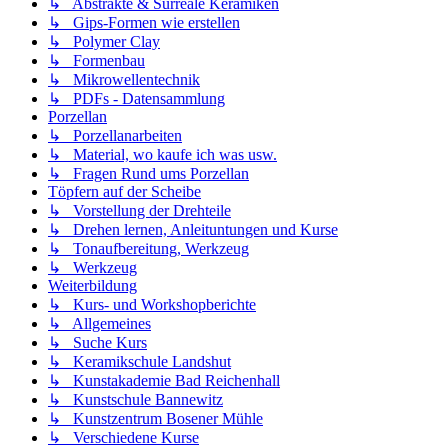
↳ Abstrakte & Surreale Keramiken
↳ Gips-Formen wie erstellen
↳ Polymer Clay
↳ Formenbau
↳ Mikrowellentechnik
↳ PDFs - Datensammlung
Porzellan
↳ Porzellanarbeiten
↳ Material, wo kaufe ich was usw.
↳ Fragen Rund ums Porzellan
Töpfern auf der Scheibe
↳ Vorstellung der Drehteile
↳ Drehen lernen, Anleituntungen und Kurse
↳ Tonaufbereitung, Werkzeug
↳ Werkzeug
Weiterbildung
↳ Kurs- und Workshopberichte
↳ Allgemeines
↳ Suche Kurs
↳ Keramikschule Landshut
↳ Kunstakademie Bad Reichenhall
↳ Kunstschule Bannewitz
↳ Kunstzentrum Bosener Mühle
↳ Verschiedene Kurse