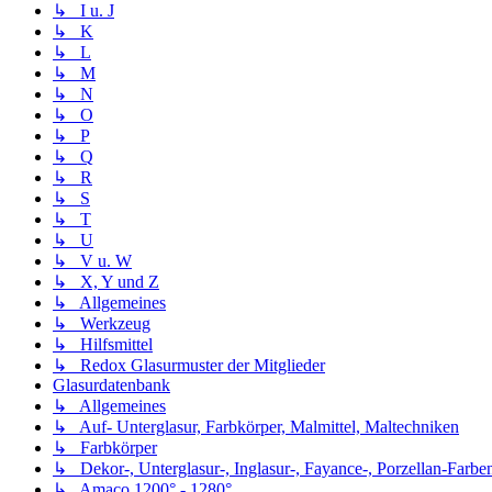
↳ I u. J
↳ K
↳ L
↳ M
↳ N
↳ O
↳ P
↳ Q
↳ R
↳ S
↳ T
↳ U
↳ V u. W
↳ X, Y und Z
↳ Allgemeines
↳ Werkzeug
↳ Hilfsmittel
↳ Redox Glasurmuster der Mitglieder
Glasurdatenbank
↳ Allgemeines
↳ Auf- Unterglasur, Farbkörper, Malmittel, Maltechniken
↳ Farbkörper
↳ Dekor-, Unterglasur-, Inglasur-, Fayance-, Porzellan-Farben,
↳ Amaco 1200° - 1280°