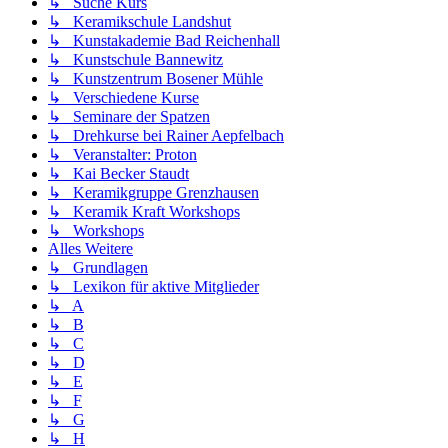
↳ Suche Kurs
↳ Keramikschule Landshut
↳ Kunstakademie Bad Reichenhall
↳ Kunstschule Bannewitz
↳ Kunstzentrum Bosener Mühle
↳ Verschiedene Kurse
↳ Seminare der Spatzen
↳ Drehkurse bei Rainer Aepfelbach
↳ Veranstalter: Proton
↳ Kai Becker Staudt
↳ Keramikgruppe Grenzhausen
↳ Keramik Kraft Workshops
↳ Workshops
Alles Weitere
↳ Grundlagen
↳ Lexikon für aktive Mitglieder
↳ A
↳ B
↳ C
↳ D
↳ E
↳ F
↳ G
↳ H