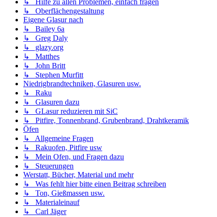
↳ Hilfe zu allen Problemen, einfach fragen
↳ Oberflächengestaltung
Eigene Glasur nach
↳ Bailey 6a
↳ Greg Daly
↳ glazy.org
↳ Matthes
↳ John Britt
↳ Stephen Murfitt
Niedrigbrandtechniken, Glasuren usw.
↳ Raku
↳ Glasuren dazu
↳ GLasur reduzieren mit SiC
↳ Pitfire, Tonnenbrand, Grubenbrand, Drahtkeramik
Öfen
↳ Allgemeine Fragen
↳ Rakuofen, Pitfire usw
↳ Mein Ofen, und Fragen dazu
↳ Steuerungen
Werstatt, Bücher, Material und mehr
↳ Was fehlt hier bitte einen Beitrag schreiben
↳ Ton, Gießmassen usw.
↳ Materialeinauf
↳ Carl Jäger