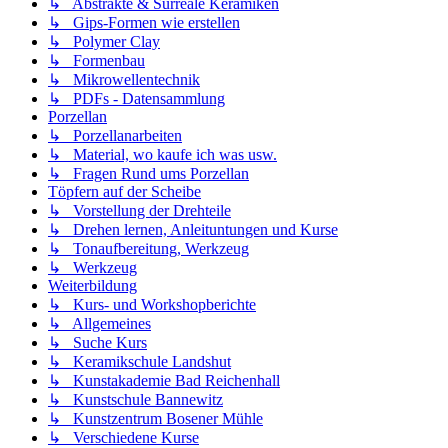
↳ Abstrakte & Surreale Keramiken
↳ Gips-Formen wie erstellen
↳ Polymer Clay
↳ Formenbau
↳ Mikrowellentechnik
↳ PDFs - Datensammlung
Porzellan
↳ Porzellanarbeiten
↳ Material, wo kaufe ich was usw.
↳ Fragen Rund ums Porzellan
Töpfern auf der Scheibe
↳ Vorstellung der Drehteile
↳ Drehen lernen, Anleituntungen und Kurse
↳ Tonaufbereitung, Werkzeug
↳ Werkzeug
Weiterbildung
↳ Kurs- und Workshopberichte
↳ Allgemeines
↳ Suche Kurs
↳ Keramikschule Landshut
↳ Kunstakademie Bad Reichenhall
↳ Kunstschule Bannewitz
↳ Kunstzentrum Bosener Mühle
↳ Verschiedene Kurse