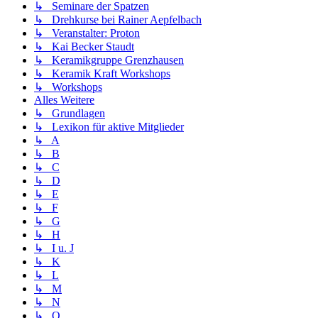
↳ Seminare der Spatzen
↳ Drehkurse bei Rainer Aepfelbach
↳ Veranstalter: Proton
↳ Kai Becker Staudt
↳ Keramikgruppe Grenzhausen
↳ Keramik Kraft Workshops
↳ Workshops
Alles Weitere
↳ Grundlagen
↳ Lexikon für aktive Mitglieder
↳ A
↳ B
↳ C
↳ D
↳ E
↳ F
↳ G
↳ H
↳ I u. J
↳ K
↳ L
↳ M
↳ N
↳ O