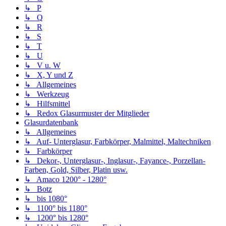
↳ P
↳ Q
↳ R
↳ S
↳ T
↳ U
↳ V u. W
↳ X, Y und Z
↳ Allgemeines
↳ Werkzeug
↳ Hilfsmittel
↳ Redox Glasurmuster der Mitglieder
Glasurdatenbank
↳ Allgemeines
↳ Auf- Unterglasur, Farbkörper, Malmittel, Maltechniken
↳ Farbkörper
↳ Dekor-, Unterglasur-, Inglasur-, Fayance-, Porzellan-
Farben, Gold, Silber, Platin usw.
↳ Amaco 1200° - 1280°
↳ Botz
↳ bis 1080°
↳ 1100° bis 1180°
↳ 1200° bis 1280°