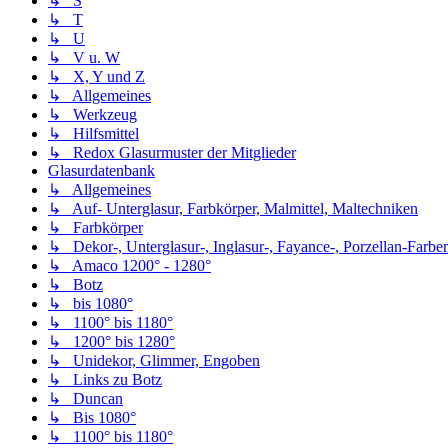
↳ S
↳ T
↳ U
↳ V u. W
↳ X, Y und Z
↳ Allgemeines
↳ Werkzeug
↳ Hilfsmittel
↳ Redox Glasurmuster der Mitglieder
Glasurdatenbank
↳ Allgemeines
↳ Auf- Unterglasur, Farbkörper, Malmittel, Maltechniken
↳ Farbkörper
↳ Dekor-, Unterglasur-, Inglasur-, Fayance-, Porzellan-Farben,
↳ Amaco 1200° - 1280°
↳ Botz
↳ bis 1080°
↳ 1100° bis 1180°
↳ 1200° bis 1280°
↳ Unidekor, Glimmer, Engoben
↳ Links zu Botz
↳ Duncan
↳ Bis 1080°
↳ 1100° bis 1180°