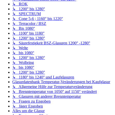
↳ ROK
↳ 1200° bis 1280°
↳ SPECTRUM
↳ Cone 5-6 ; 1160° bis 1220°
↳ Terracolor / BSZ
↳ Bis 1080°
↳ 1100° bis 1180°
↳ 1200° bis 1280°
↳ Säurefestigkeit BSZ-Glasuren 1200° -1280°
↳ Welte
↳ bis 1080°
↳ 1200° bis 1280°
↳ Wolbring
↳ bis 1080°
↳ 1200° bis 1280°
↳ 1180° bis 1240° und Laufglasuren
Glasurdatenbank Temperatur-Veränderungen bei Kaufglasur
↳ Allgemeine Hilfe zur Temperaturveränderung
↳ Brenntemperatur von 1050° auf 1150° verändert
↳ Glasuren mit anderer Brenntemperatur
↳ Fragen zu Engoben
↳ Jäger Engoben
Alles um die Glasur