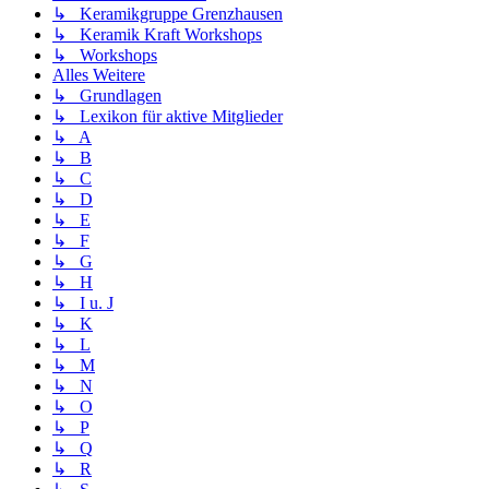
↳ Keramikgruppe Grenzhausen
↳ Keramik Kraft Workshops
↳ Workshops
Alles Weitere
↳ Grundlagen
↳ Lexikon für aktive Mitglieder
↳ A
↳ B
↳ C
↳ D
↳ E
↳ F
↳ G
↳ H
↳ I u. J
↳ K
↳ L
↳ M
↳ N
↳ O
↳ P
↳ Q
↳ R