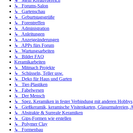
↳ Mein Kreativbereich
↳ Forums-Salon
↳ Gartenschau
↳ Geburtstagsgrüße
↳ Forentreffen
↳ Administration
↳ Anleitungen
↳ Anzeigeänderungen
↳ APPs fürs Forum
↳ Wartungsarbeiten
↳ Bilder FAQ
Keramikarbeiten
↳ Mitmach Projekte
↳ Schüsseln, Teller usw.
↳ Deko für Haus und Garten
↳ Tier-Plastiken
↳ Fabelwesen
↳ Der Mensch
↳ Spez. Keramiken in fester Verbindung mit anderen Hobbys
↳ Gießkeramik, keramische Visitenkarten, Glasurmalereien, A
↳ Abstrakte & Surreale Keramiken
↳ Gips-Formen wie erstellen
↳ Polymer Clay
↳ Formenbau