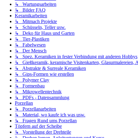
↳ Wartungsarbeiten
↳ Bilder FAQ
Keramikarbeiten
↳ Mitmach Projekte
↳ Schüsseln, Teller usw.
↳ Deko für Haus und Garten
↳ Tier-Plastiken
↳ Fabelwesen
↳ Der Mensch
↳ Spez. Keramiken in fester Verbindung mit anderen Hobbys
↳ Gießkeramik, keramische Visitenkarten, Glasurmalereien, A
↳ Abstrakte & Surreale Keramiken
↳ Gips-Formen wie erstellen
↳ Polymer Clay
↳ Formenbau
↳ Mikrowellentechnik
↳ PDFs - Datensammlung
Porzellan
↳ Porzellanarbeiten
↳ Material, wo kaufe ich was usw.
↳ Fragen Rund ums Porzellan
Töpfern auf der Scheibe
↳ Vorstellung der Drehteile
↳ Drehen lernen, Anleituntungen und Kurse