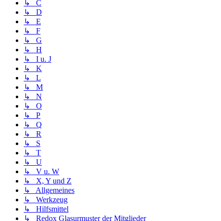
↳ C
↳ D
↳ E
↳ F
↳ G
↳ H
↳ I u. J
↳ K
↳ L
↳ M
↳ N
↳ O
↳ P
↳ Q
↳ R
↳ S
↳ T
↳ U
↳ V u. W
↳ X, Y und Z
↳ Allgemeines
↳ Werkzeug
↳ Hilfsmittel
↳ Redox Glasurmuster der Mitglieder