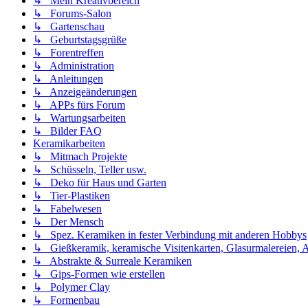
↳ Mein Kreativbereich
↳ Forums-Salon
↳ Gartenschau
↳ Geburtstagsgrüße
↳ Forentreffen
↳ Administration
↳ Anleitungen
↳ Anzeigeänderungen
↳ APPs fürs Forum
↳ Wartungsarbeiten
↳ Bilder FAQ
Keramikarbeiten
↳ Mitmach Projekte
↳ Schüsseln, Teller usw.
↳ Deko für Haus und Garten
↳ Tier-Plastiken
↳ Fabelwesen
↳ Der Mensch
↳ Spez. Keramiken in fester Verbindung mit anderen Hobbys
↳ Gießkeramik, keramische Visitenkarten, Glasurmalereien, A
↳ Abstrakte & Surreale Keramiken
↳ Gips-Formen wie erstellen
↳ Polymer Clay
↳ Formenbau