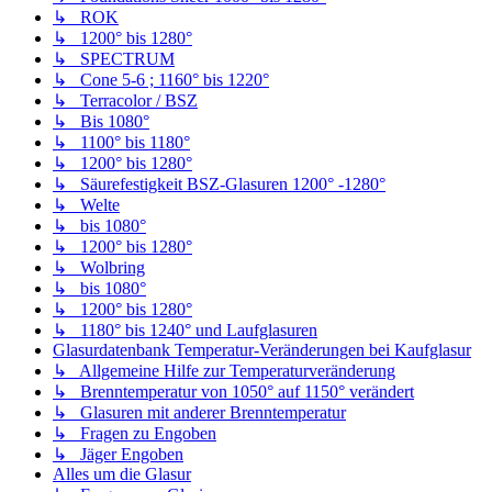
↳ ROK
↳ 1200° bis 1280°
↳ SPECTRUM
↳ Cone 5-6 ; 1160° bis 1220°
↳ Terracolor / BSZ
↳ Bis 1080°
↳ 1100° bis 1180°
↳ 1200° bis 1280°
↳ Säurefestigkeit BSZ-Glasuren 1200° -1280°
↳ Welte
↳ bis 1080°
↳ 1200° bis 1280°
↳ Wolbring
↳ bis 1080°
↳ 1200° bis 1280°
↳ 1180° bis 1240° und Laufglasuren
Glasurdatenbank Temperatur-Veränderungen bei Kaufglasur
↳ Allgemeine Hilfe zur Temperaturveränderung
↳ Brenntemperatur von 1050° auf 1150° verändert
↳ Glasuren mit anderer Brenntemperatur
↳ Fragen zu Engoben
↳ Jäger Engoben
Alles um die Glasur