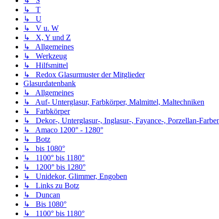
↳ S
↳ T
↳ U
↳ V u. W
↳ X, Y und Z
↳ Allgemeines
↳ Werkzeug
↳ Hilfsmittel
↳ Redox Glasurmuster der Mitglieder
Glasurdatenbank
↳ Allgemeines
↳ Auf- Unterglasur, Farbkörper, Malmittel, Maltechniken
↳ Farbkörper
↳ Dekor-, Unterglasur-, Inglasur-, Fayance-, Porzellan-Farben,
↳ Amaco 1200° - 1280°
↳ Botz
↳ bis 1080°
↳ 1100° bis 1180°
↳ 1200° bis 1280°
↳ Unidekor, Glimmer, Engoben
↳ Links zu Botz
↳ Duncan
↳ Bis 1080°
↳ 1100° bis 1180°