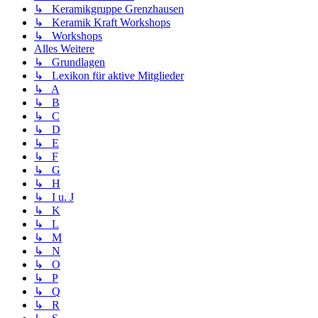
↳ Keramikgruppe Grenzhausen
↳ Keramik Kraft Workshops
↳ Workshops
Alles Weitere
↳ Grundlagen
↳ Lexikon für aktive Mitglieder
↳ A
↳ B
↳ C
↳ D
↳ E
↳ F
↳ G
↳ H
↳ I u. J
↳ K
↳ L
↳ M
↳ N
↳ O
↳ P
↳ Q
↳ R