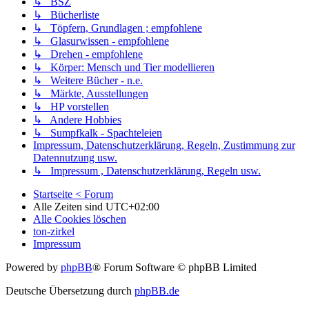
↳ BSZ
↳ Bücherliste
↳ Töpfern, Grundlagen ; empfohlene
↳ Glasurwissen - empfohlene
↳ Drehen - empfohlene
↳ Körper: Mensch und Tier modellieren
↳ Weitere Bücher - n.e.
↳ Märkte, Ausstellungen
↳ HP vorstellen
↳ Andere Hobbies
↳ Sumpfkalk - Spachteleien
Impressum, Datenschutzerklärung, Regeln, Zustimmung zur
Datennutzung usw.
↳ Impressum , Datenschutzerklärung, Regeln usw.
Startseite < Forum
Alle Zeiten sind
UTC+02:00
Alle Cookies löschen
ton-zirkel
Impressum
Powered by
phpBB
® Forum Software © phpBB Limited
Deutsche Übersetzung durch
phpBB.de