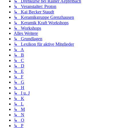
↳ Drehkurse bei Rainer Aepfelbach
↳ Veranstalter: Proton
↳ Kai Becker Staudt
↳ Keramikgruppe Grenzhausen
↳ Keramik Kraft Workshops
↳ Workshops
Alles Weitere
↳ Grundlagen
↳ Lexikon für aktive Mitglieder
↳ A
↳ B
↳ C
↳ D
↳ E
↳ F
↳ G
↳ H
↳ I u. J
↳ K
↳ L
↳ M
↳ N
↳ O
↳ P