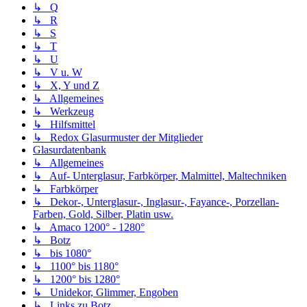
↳ Q
↳ R
↳ S
↳ T
↳ U
↳ V u. W
↳ X, Y und Z
↳ Allgemeines
↳ Werkzeug
↳ Hilfsmittel
↳ Redox Glasurmuster der Mitglieder
Glasurdatenbank
↳ Allgemeines
↳ Auf- Unterglasur, Farbkörper, Malmittel, Maltechniken
↳ Farbkörper
↳ Dekor-, Unterglasur-, Inglasur-, Fayance-, Porzellan-
Farben, Gold, Silber, Platin usw.
↳ Amaco 1200° - 1280°
↳ Botz
↳ bis 1080°
↳ 1100° bis 1180°
↳ 1200° bis 1280°
↳ Unidekor, Glimmer, Engoben
↳ Links zu Botz