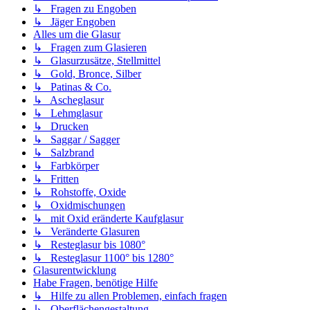
↳ Fragen zu Engoben
↳ Jäger Engoben
Alles um die Glasur
↳ Fragen zum Glasieren
↳ Glasurzusätze, Stellmittel
↳ Gold, Bronce, Silber
↳ Patinas & Co.
↳ Ascheglasur
↳ Lehmglasur
↳ Drucken
↳ Saggar / Sagger
↳ Salzbrand
↳ Farbkörper
↳ Fritten
↳ Rohstoffe, Oxide
↳ Oxidmischungen
↳ mit Oxid eränderte Kaufglasur
↳ Veränderte Glasuren
↳ Resteglasur bis 1080°
↳ Resteglasur 1100° bis 1280°
Glasurentwicklung
Habe Fragen, benötige Hilfe
↳ Hilfe zu allen Problemen, einfach fragen
↳ Oberflächengestaltung