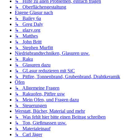
↳ Hilfe zu allen Problemen, einfach fragen
↳ Oberflächengestaltung
Eigene Glasur nach
↳ Bailey 6a
↳ Greg Daly
↳ glazy.org
↳ Matthes
↳ John Britt
↳ Stephen Murfitt
Niedrigbrandtechniken, Glasuren usw.
↳ Raku
↳ Glasuren dazu
↳ GLasur reduzieren mit SiC
↳ Pitfire, Tonnenbrand, Grubenbrand, Drahtkeramik
Öfen
↳ Allgemeine Fragen
↳ Rakuofen, Pitfire usw
↳ Mein Ofen, und Fragen dazu
↳ Steuerungen
Werstatt, Bücher, Material und mehr
↳ Was fehlt hier bitte einen Beitrag schreiben
↳ Ton, Gießmassen usw.
↳ Materialeinauf
↳ Carl Jäger