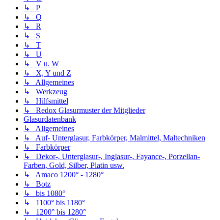
↳ P
↳ Q
↳ R
↳ S
↳ T
↳ U
↳ V u. W
↳ X, Y und Z
↳ Allgemeines
↳ Werkzeug
↳ Hilfsmittel
↳ Redox Glasurmuster der Mitglieder
Glasurdatenbank
↳ Allgemeines
↳ Auf- Unterglasur, Farbkörper, Malmittel, Maltechniken
↳ Farbkörper
↳ Dekor-, Unterglasur-, Inglasur-, Fayance-, Porzellan-
Farben, Gold, Silber, Platin usw.
↳ Amaco 1200° - 1280°
↳ Botz
↳ bis 1080°
↳ 1100° bis 1180°
↳ 1200° bis 1280°