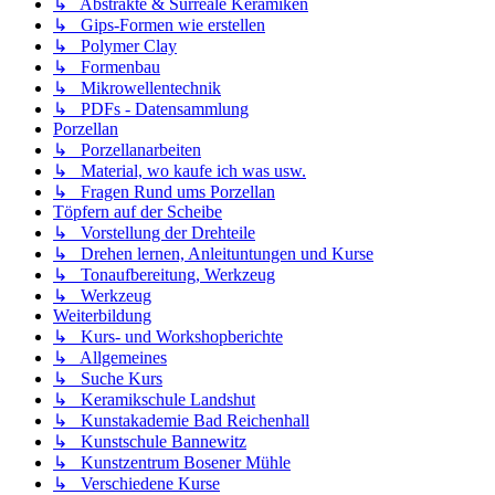
↳ Abstrakte & Surreale Keramiken
↳ Gips-Formen wie erstellen
↳ Polymer Clay
↳ Formenbau
↳ Mikrowellentechnik
↳ PDFs - Datensammlung
Porzellan
↳ Porzellanarbeiten
↳ Material, wo kaufe ich was usw.
↳ Fragen Rund ums Porzellan
Töpfern auf der Scheibe
↳ Vorstellung der Drehteile
↳ Drehen lernen, Anleituntungen und Kurse
↳ Tonaufbereitung, Werkzeug
↳ Werkzeug
Weiterbildung
↳ Kurs- und Workshopberichte
↳ Allgemeines
↳ Suche Kurs
↳ Keramikschule Landshut
↳ Kunstakademie Bad Reichenhall
↳ Kunstschule Bannewitz
↳ Kunstzentrum Bosener Mühle
↳ Verschiedene Kurse