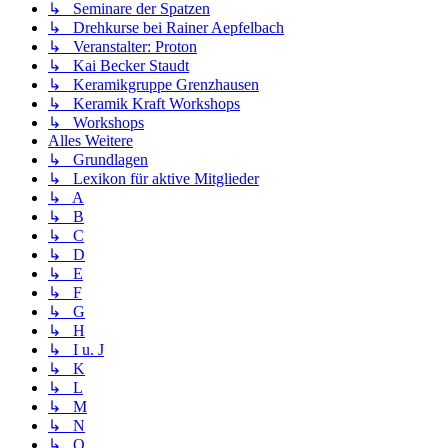
↳ Seminare der Spatzen
↳ Drehkurse bei Rainer Aepfelbach
↳ Veranstalter: Proton
↳ Kai Becker Staudt
↳ Keramikgruppe Grenzhausen
↳ Keramik Kraft Workshops
↳ Workshops
Alles Weitere
↳ Grundlagen
↳ Lexikon für aktive Mitglieder
↳ A
↳ B
↳ C
↳ D
↳ E
↳ F
↳ G
↳ H
↳ I u. J
↳ K
↳ L
↳ M
↳ N
↳ O