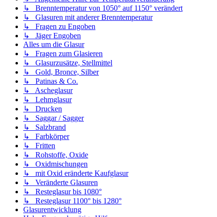
↳ Brenntemperatur von 1050° auf 1150° verändert
↳ Glasuren mit anderer Brenntemperatur
↳ Fragen zu Engoben
↳ Jäger Engoben
Alles um die Glasur
↳ Fragen zum Glasieren
↳ Glasurzusätze, Stellmittel
↳ Gold, Bronce, Silber
↳ Patinas & Co.
↳ Ascheglasur
↳ Lehmglasur
↳ Drucken
↳ Saggar / Sagger
↳ Salzbrand
↳ Farbkörper
↳ Fritten
↳ Rohstoffe, Oxide
↳ Oxidmischungen
↳ mit Oxid eränderte Kaufglasur
↳ Veränderte Glasuren
↳ Resteglasur bis 1080°
↳ Resteglasur 1100° bis 1280°
Glasurentwicklung