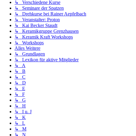
↳ Verschiedene Kurse
↳ Seminare der Spatzen
↳ Drehkurse bei Rainer Aepfelbach
↳ Veranstalter: Proton
↳ Kai Becker Staudt
↳ Keramikgruppe Grenzhausen
↳ Keramik Kraft Workshops
↳ Workshops
Alles Weitere
↳ Grundlagen
↳ Lexikon für aktive Mitglieder
↳ A
↳ B
↳ C
↳ D
↳ E
↳ F
↳ G
↳ H
↳ I u. J
↳ K
↳ L
↳ M
↳ N