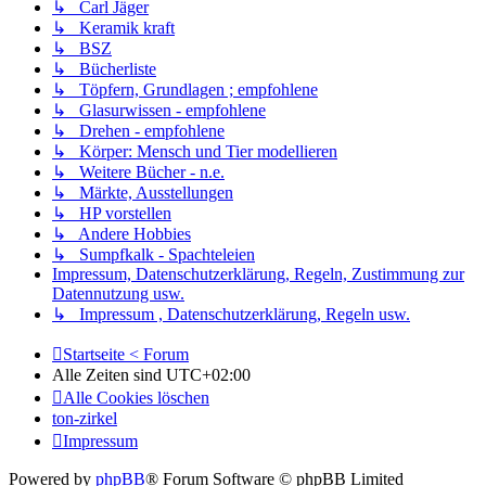
↳ Carl Jäger
↳ Keramik kraft
↳ BSZ
↳ Bücherliste
↳ Töpfern, Grundlagen ; empfohlene
↳ Glasurwissen - empfohlene
↳ Drehen - empfohlene
↳ Körper: Mensch und Tier modellieren
↳ Weitere Bücher - n.e.
↳ Märkte, Ausstellungen
↳ HP vorstellen
↳ Andere Hobbies
↳ Sumpfkalk - Spachteleien
Impressum, Datenschutzerklärung, Regeln, Zustimmung zur
Datennutzung usw.
↳ Impressum , Datenschutzerklärung, Regeln usw.
Startseite < Forum
Alle Zeiten sind
UTC+02:00
Alle Cookies löschen
ton-zirkel
Impressum
Powered by
phpBB
® Forum Software © phpBB Limited