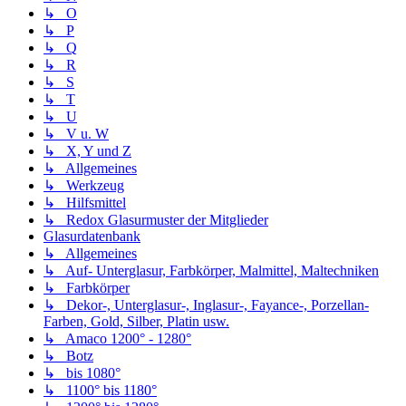
↳ O
↳ P
↳ Q
↳ R
↳ S
↳ T
↳ U
↳ V u. W
↳ X, Y und Z
↳ Allgemeines
↳ Werkzeug
↳ Hilfsmittel
↳ Redox Glasurmuster der Mitglieder
Glasurdatenbank
↳ Allgemeines
↳ Auf- Unterglasur, Farbkörper, Malmittel, Maltechniken
↳ Farbkörper
↳ Dekor-, Unterglasur-, Inglasur-, Fayance-, Porzellan-
Farben, Gold, Silber, Platin usw.
↳ Amaco 1200° - 1280°
↳ Botz
↳ bis 1080°
↳ 1100° bis 1180°