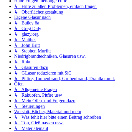
Habe Fragen, benötige Hilfe
↳ Hilfe zu allen Problemen, einfach fragen
↳ Oberflächengestaltung
Eigene Glasur nach
↳ Bailey 6a
↳ Greg Daly
↳ glazy.org
↳ Matthes
↳ John Britt
↳ Stephen Murfitt
Niedrigbrandtechniken, Glasuren usw.
↳ Raku
↳ Glasuren dazu
↳ GLasur reduzieren mit SiC
↳ Pitfire, Tonnenbrand, Grubenbrand, Drahtkeramik
Öfen
↳ Allgemeine Fragen
↳ Rakuofen, Pitfire usw
↳ Mein Ofen, und Fragen dazu
↳ Steuerungen
Werstatt, Bücher, Material und mehr
↳ Was fehlt hier bitte einen Beitrag schreiben
↳ Ton, Gießmassen usw.
↳ Materialeinauf