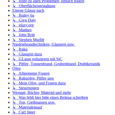
↳ Hilfe zu allen Problemen, einfach fragen
↳ Oberflächengestaltung
Eigene Glasur nach
↳ Bailey 6a
↳ Greg Daly
↳ glazy.org
↳ Matthes
↳ John Britt
↳ Stephen Murfitt
Niedrigbrandtechniken, Glasuren usw.
↳ Raku
↳ Glasuren dazu
↳ GLasur reduzieren mit SiC
↳ Pitfire, Tonnenbrand, Grubenbrand, Drahtkeramik
Öfen
↳ Allgemeine Fragen
↳ Rakuofen, Pitfire usw
↳ Mein Ofen, und Fragen dazu
↳ Steuerungen
Werstatt, Bücher, Material und mehr
↳ Was fehlt hier bitte einen Beitrag schreiben
↳ Ton, Gießmassen usw.
↳ Materialeinauf
↳ Carl Jäger