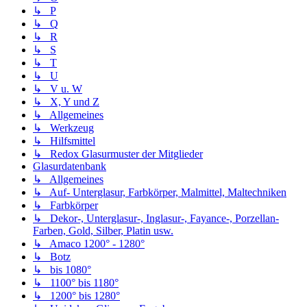
↳ P
↳ Q
↳ R
↳ S
↳ T
↳ U
↳ V u. W
↳ X, Y und Z
↳ Allgemeines
↳ Werkzeug
↳ Hilfsmittel
↳ Redox Glasurmuster der Mitglieder
Glasurdatenbank
↳ Allgemeines
↳ Auf- Unterglasur, Farbkörper, Malmittel, Maltechniken
↳ Farbkörper
↳ Dekor-, Unterglasur-, Inglasur-, Fayance-, Porzellan-
Farben, Gold, Silber, Platin usw.
↳ Amaco 1200° - 1280°
↳ Botz
↳ bis 1080°
↳ 1100° bis 1180°
↳ 1200° bis 1280°