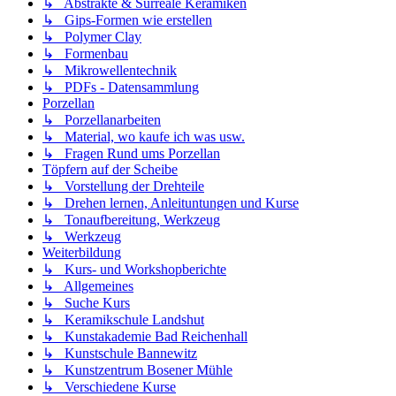
↳ Abstrakte & Surreale Keramiken
↳ Gips-Formen wie erstellen
↳ Polymer Clay
↳ Formenbau
↳ Mikrowellentechnik
↳ PDFs - Datensammlung
Porzellan
↳ Porzellanarbeiten
↳ Material, wo kaufe ich was usw.
↳ Fragen Rund ums Porzellan
Töpfern auf der Scheibe
↳ Vorstellung der Drehteile
↳ Drehen lernen, Anleituntungen und Kurse
↳ Tonaufbereitung, Werkzeug
↳ Werkzeug
Weiterbildung
↳ Kurs- und Workshopberichte
↳ Allgemeines
↳ Suche Kurs
↳ Keramikschule Landshut
↳ Kunstakademie Bad Reichenhall
↳ Kunstschule Bannewitz
↳ Kunstzentrum Bosener Mühle
↳ Verschiedene Kurse