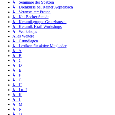
↳ Seminare der Spatzen
↳ Drehkurse bei Rainer Aepfelbach
↳ Veranstalter: Proton
↳ Kai Becker Staudt
↳ Keramikgruppe Grenzhausen
↳ Keramik Kraft Workshops
↳ Workshops
Alles Weitere
↳ Grundlagen
↳ Lexikon für aktive Mitglieder
↳ A
↳ B
↳ C
↳ D
↳ E
↳ F
↳ G
↳ H
↳ I u. J
↳ K
↳ L
↳ M
↳ N
↳ O