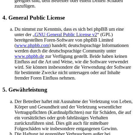
geeignet sind, dem Betreiber oder einem Dritten Schaden
zuzufügen.
4. General Public License
Du nimmst zur Kenntnis, dass es sich bei phpBB um eine
unter der „
GNU General Public License v2
“ (GPL)
bereitgestellten Foren-Software von phpBB Limited
(
www.phpbb.com
) handelt; deutschsprachige Informationen
werden durch die deutschsprachige Community unter
www.phpbb.de
zur Verfügung gestellt. Beide haben keinen
Einfluss auf die Art und Weise, wie die Software verwendet
wird. Sie können insbesondere die Verwendung der Software
für bestimmte Zwecke nicht untersagen oder auf Inhalte
fremder Foren Einfluss nehmen.
5. Gewährleistung
Der Betreiber haftet mit Ausnahme der Verletzung von Leben,
Körper und Gesundheit und der Verletzung wesentlicher
Vertragspflichten (Kardinalpflichten) nur für Schäden, die auf
ein vorsätzliches oder grob fahrlässiges Verhalten
zurückzuführen sind. Dies gilt auch für mittelbare
Folgeschäden wie insbesondere entgangenen Gewinn.
Die Haftung ist gegenüber Verbrauchern außer bei