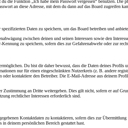
nst du die Funktion „Ich habe mein Passwort vergessen“ benutzen. Di
asswort an diese Adresse, mit dem du dann auf das Board zugreifen kan
r spezifizierten Daten zu speichern, um das Board betreiben und anbiet
ssenabwägung zwischen deinen und seinen Interessen sowie den Interes
-Kennung zu speichern, sofern dies zur Gefahrenabwehr oder zur recht
möglichen. Du bist dir daher bewusst, dass die Daten deines Profils und
mationen nur für einen eingeschränkten Nutzerkreis (z. B. andere regist
oder kontaktiere den Betreiber. Die E-Mail-Adresse aus deinem Profil 
r Zustimmung an Dritte weitergeben. Dies gilt nicht, sofern er auf Gr
zung rechtlicher Interessen erforderlich sind.
ngegebenen Kontaktdaten zu kontaktieren, sofern dies zur Übermittlung z
s in deinem persönlichen Bereich gestattet hast.