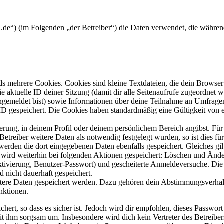
rkel.de“) (im Folgenden „der Betreiber“) die Daten verwendet, die wäh
s mehrere Cookies. Cookies sind kleine Textdateien, die dein Browser 
ie aktuelle ID deiner Sitzung (damit dir alle Seitenaufrufe zugeordnet
angemeldet bist) sowie Informationen über deine Teilnahme an Umfragen
ID gespeichert. Die Cookies haben standardmäßig eine Gültigkeit von e
ierung, in deinem Profil oder deinem persönlichem Bereich angibst. Für
reiber weitere Daten als notwendig festgelegt wurden, so ist dies für 
 werden die dort eingegebenen Daten ebenfalls gespeichert. Gleiches gi
e wird weiterhin bei folgenden Aktionen gespeichert: Löschen und Änd
ktivierung, Benutzer-Passwort) und gescheiterte Anmeldeversuche. D
d nicht dauerhaft gespeichert.
eitere Daten gespeichert werden. Dazu gehören dein Abstimmungsverhal
nktionen.
ert, so dass es sicher ist. Jedoch wird dir empfohlen, dieses Passwor
it ihm sorgsam um. Insbesondere wird dich kein Vertreter des Betreibe