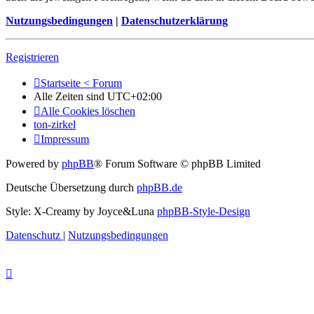
Nutzungsbedingungen
|
Datenschutzerklärung
Registrieren
Startseite < Forum
Alle Zeiten sind
UTC+02:00
Alle Cookies löschen
ton-zirkel
Impressum
Powered by
phpBB
® Forum Software © phpBB Limited
Deutsche Übersetzung durch
phpBB.de
Style: X-Creamy by Joyce&Luna
phpBB-Style-Design
Datenschutz
|
Nutzungsbedingungen