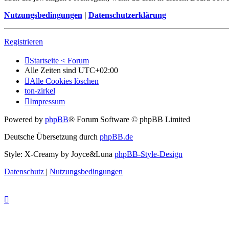
Nutzungsbedingungen
|
Datenschutzerklärung
Registrieren
Startseite < Forum
Alle Zeiten sind
UTC+02:00
Alle Cookies löschen
ton-zirkel
Impressum
Powered by
phpBB
® Forum Software © phpBB Limited
Deutsche Übersetzung durch
phpBB.de
Style: X-Creamy by Joyce&Luna
phpBB-Style-Design
Datenschutz
|
Nutzungsbedingungen