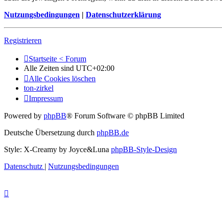
Nutzungsbedingungen
|
Datenschutzerklärung
Registrieren
Startseite < Forum
Alle Zeiten sind
UTC+02:00
Alle Cookies löschen
ton-zirkel
Impressum
Powered by
phpBB
® Forum Software © phpBB Limited
Deutsche Übersetzung durch
phpBB.de
Style: X-Creamy by Joyce&Luna
phpBB-Style-Design
Datenschutz
|
Nutzungsbedingungen