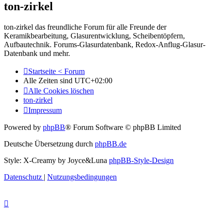
ton-zirkel
ton-zirkel das freundliche Forum für alle Freunde der
Keramikbearbeitung, Glasurentwicklung, Scheibentöpfern,
Aufbautechnik. Forums-Glasurdatenbank, Redox-Anflug-Glasur-
Datenbank und mehr.
Startseite < Forum
Alle Zeiten sind
UTC+02:00
Alle Cookies löschen
ton-zirkel
Impressum
Powered by
phpBB
® Forum Software © phpBB Limited
Deutsche Übersetzung durch
phpBB.de
Style: X-Creamy by Joyce&Luna
phpBB-Style-Design
Datenschutz
|
Nutzungsbedingungen