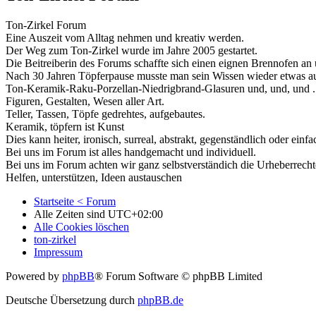
Ton-Zirkel Forum
Eine Auszeit vom Alltag nehmen und kreativ werden.
Der Weg zum Ton-Zirkel wurde im Jahre 2005 gestartet.
Die Beitreiberin des Forums schaffte sich einen eignen Brennofen 
Nach 30 Jahren Töpferpause musste man sein Wissen wieder etwas au
Ton-Keramik-Raku-Porzellan-Niedrigbrand-Glasuren und, und, und ..
Figuren, Gestalten, Wesen aller Art.
Teller, Tassen, Töpfe gedrehtes, aufgebautes.
Keramik, töpfern ist Kunst
Dies kann heiter, ironisch, surreal, abstrakt, gegenständlich oder einfa
Bei uns im Forum ist alles handgemacht und individuell.
Bei uns im Forum achten wir ganz selbstverständich die Urheberrecht
Helfen, unterstützen, Ideen austauschen
Startseite < Forum
Alle Zeiten sind
UTC+02:00
Alle Cookies löschen
ton-zirkel
Impressum
Powered by
phpBB
® Forum Software © phpBB Limited
Deutsche Übersetzung durch
phpBB.de