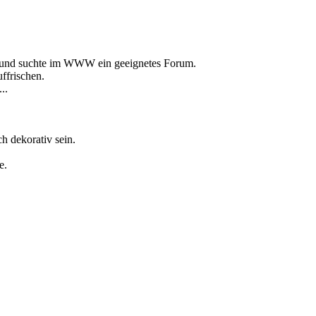
an und suchte im WWW ein geeignetes Forum.
ffrischen.
..
ch dekorativ sein.
e.