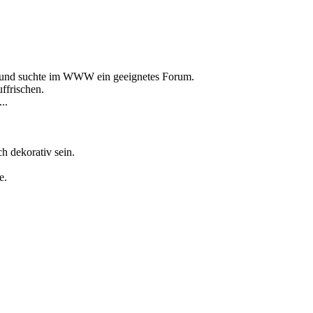
an und suchte im WWW ein geeignetes Forum.
ffrischen.
..
ch dekorativ sein.
e.