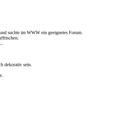
an und suchte im WWW ein geeignetes Forum.
ffrischen.
..
ch dekorativ sein.
e.