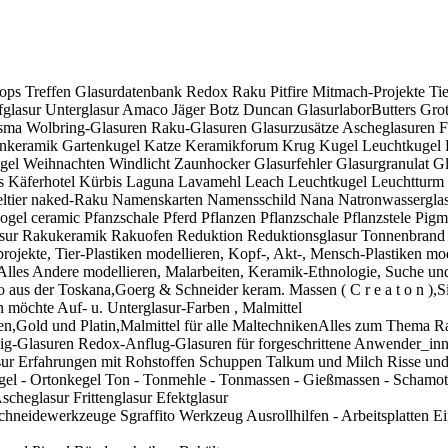
 Treffen Glasurdatenbank Redox Raku Pitfire Mitmach-Projekte Tier-
Aufglasur Unterglasur Amaco Jäger Botz Duncan GlasurlaborButter
ma Wolbring-Glasuren Raku-Glasuren Glasurzusätze Ascheglasuren 
nkeramik Gartenkugel Katze Keramikforum Krug Kugel Leuchtkugel Pfl
ogel Weihnachten Windlicht Zaunhocker Glasurfehler Glasurgranulat Gla
äferhotel Kürbis Laguna Lavamehl Leach Leuchtkugel Leuchtturm Li
tier naked-Raku Namenskarten Namensschild Nana Natronwasserglas T
el ceramic Pfanzschale Pferd Pflanzen Pflanzschale Pflanzstele Pigmen
ur Rakukeramik Rakuofen Reduktion Reduktionsglasur Tonnenbrand O
rojekte, Tier-Plastiken modellieren, Kopf-, Akt-, Mensch-Plastiken m
lles Andere modellieren, Malarbeiten, Keramik-Ethnologie, Suche und
tro aus der Toskana,Goerg & Schneider keram. Massen ( C r e a t o n ),
 möchte Auf- u. Unterglasur-Farben , Malmittel
rben,Gold und Platin,Malmittel für alle MaltechnikenAlles zum Them
ig-Glasuren Redox-Anflug-Glasuren für forgeschrittene Anwender_inn
ur Erfahrungen mit Rohstoffen Schuppen Talkum und Milch Risse und 
 - Ortonkegel Ton - Tonmehle - Tonmassen - Gießmassen - Schamotte
cheglasur Frittenglasur Efektglasur
eidewerkzeuge Sgraffito Werkzeug Ausrollhilfen - Arbeitsplatten Ei