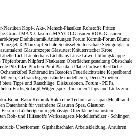
Plastiken Kopf-, Akt-, Mensch-Plastiken Rohstoffe Fritten
s Grothe-Gronat MAX-Glasuren MAYCO-Glasuren ROK-Glasuren
Farbkörper Drahtkeramik Anleitungen Forum Kermik-Forum Blume
anzgefäß Pflanztopf Schale Schüssel Seifenschale Steingutglasur
surmalerei Glasurrezepte Glasurtest Kräuterstecker Kröte
belle Licht Lichterhaus Lichthaus Linse Löwe Lüftungsklappe
öpferforum Nilpferd Nistkasten Oberflächengestaltung Obstschale
te Pilz Pilze Pinchen Pirat Plastiken Platte Poröse Oberfläche
chsnerkübel Rohbrand im Ikeaofen Feuerleichtsteine Kapselbrand
odellieren, Gebrauchsgegenstände modellieren, Deco-Arbeiten
 biete Tipps und Ratschläge, Diskussionen, Forum - PDFs,
Sibelco-Fuchs,Solargil,Witgert,spez. Tonsorten Tipps und Links zum
a Raku-Brand Raku Keramik Raku eine Technik aus Japan Mehlbrand
en Datenbank für veränderte Glasuren Spez. Glasuren
Fissuren Löcherige unregelmässige Oberfläche braunstein
n Roh- und Hilfsstoffe Werkzeugsets Modellierhölzer - Schlingen
ndrück- Überformen, Gipshalbschalen Arbeitskleidung, Anrühren,