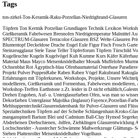
Tags
ton-zirkel-Ton-Keramik-Raku-Porzellan-Niedrigbrand-Glasuren
Töpfern Ton Kermik Porzellan Grundlagen Technik Lexikon Workshops
Gießkeramik Fabelwesen Brennofen Niedrigtemperatur Malmittel 
SPECTRUM-Glasuren Terracolor-Glasuren BSZ Welte-Glasuren Pris
Blumentopf Deckeldose Drache Engel Eule Figur Fisch Frosch Garte
Steinzeugglasur Stele Tasse Teller Töpferforum Töpfern Türschild V
Kugelleuchte Kugeln Kugelvögel Kuh Kumme Kurs Käfer Käferhaus K
Material Maus Mayco Meisenknödelhalter Mosaik Muffelofen Murmel
Ochsenblut Rot Ägyptisch-blau Ofenbaumaterial Osterhase Paradiesvog
Projekt Pulver PuppenRabe Raben Raben Vögel Rakubrand Rakuglas
Erfahrungen mit Töpferkursen, Workshops, Projekte, Unsere Wichtelp
modellieren, Gießkeramik und Formenbau, Fabelwesen modellieren, A
Workshop-Treffen Earthstone z.Zt. leider in D nicht erhältlich,Gales
Drehen Engoben, Auf- u. Unterglasurfarben Ofen, was man so wissen
Dekorfarben Unterglasur Majolika (Inglasur) Fayence,Porzellan-Fa
MehlsuppentechnikGlasurendatenbank für Pulver-Glasuren und Flüss
Spezialtechniken Töpfern auf der Scheibe Schlangenhaut-Kroko-Glas
manganspinell Barium Blei und Cadmium Ball-Clay Hymod Segerkegel
Abdreheisen Drehschienen, -hilfen, Ziehklingen Glasurentwicklung As
Lochschneider - Ausstecher Schwämme Maßwerkzeuge Glättungs- Schn
Sieben Plattenroller Meisenknödelhalter Vogelhaus