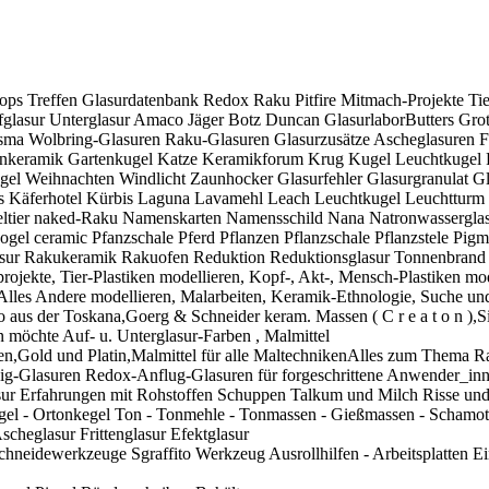
 Treffen Glasurdatenbank Redox Raku Pitfire Mitmach-Projekte Tier-
Aufglasur Unterglasur Amaco Jäger Botz Duncan GlasurlaborButter
ma Wolbring-Glasuren Raku-Glasuren Glasurzusätze Ascheglasuren 
nkeramik Gartenkugel Katze Keramikforum Krug Kugel Leuchtkugel Pfl
ogel Weihnachten Windlicht Zaunhocker Glasurfehler Glasurgranulat Gla
äferhotel Kürbis Laguna Lavamehl Leach Leuchtkugel Leuchtturm Li
tier naked-Raku Namenskarten Namensschild Nana Natronwasserglas T
el ceramic Pfanzschale Pferd Pflanzen Pflanzschale Pflanzstele Pigmen
ur Rakukeramik Rakuofen Reduktion Reduktionsglasur Tonnenbrand O
rojekte, Tier-Plastiken modellieren, Kopf-, Akt-, Mensch-Plastiken m
lles Andere modellieren, Malarbeiten, Keramik-Ethnologie, Suche und
tro aus der Toskana,Goerg & Schneider keram. Massen ( C r e a t o n ),
 möchte Auf- u. Unterglasur-Farben , Malmittel
rben,Gold und Platin,Malmittel für alle MaltechnikenAlles zum Them
ig-Glasuren Redox-Anflug-Glasuren für forgeschrittene Anwender_inn
ur Erfahrungen mit Rohstoffen Schuppen Talkum und Milch Risse und 
 - Ortonkegel Ton - Tonmehle - Tonmassen - Gießmassen - Schamotte
cheglasur Frittenglasur Efektglasur
eidewerkzeuge Sgraffito Werkzeug Ausrollhilfen - Arbeitsplatten Ei