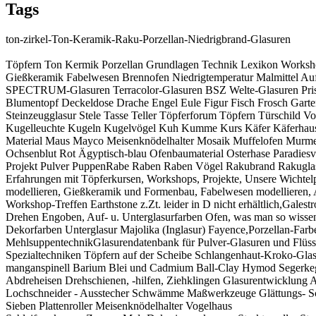
Tags
ton-zirkel-Ton-Keramik-Raku-Porzellan-Niedrigbrand-Glasuren
Töpfern Ton Kermik Porzellan Grundlagen Technik Lexikon Workshops
Gießkeramik Fabelwesen Brennofen Niedrigtemperatur Malmittel 
SPECTRUM-Glasuren Terracolor-Glasuren BSZ Welte-Glasuren Pris
Blumentopf Deckeldose Drache Engel Eule Figur Fisch Frosch Garte
Steinzeugglasur Stele Tasse Teller Töpferforum Töpfern Türschild V
Kugelleuchte Kugeln Kugelvögel Kuh Kumme Kurs Käfer Käferhaus K
Material Maus Mayco Meisenknödelhalter Mosaik Muffelofen Murmel
Ochsenblut Rot Ägyptisch-blau Ofenbaumaterial Osterhase Paradiesvog
Projekt Pulver PuppenRabe Raben Raben Vögel Rakubrand Rakuglas
Erfahrungen mit Töpferkursen, Workshops, Projekte, Unsere Wichtelp
modellieren, Gießkeramik und Formenbau, Fabelwesen modellieren, A
Workshop-Treffen Earthstone z.Zt. leider in D nicht erhältlich,Gales
Drehen Engoben, Auf- u. Unterglasurfarben Ofen, was man so wissen
Dekorfarben Unterglasur Majolika (Inglasur) Fayence,Porzellan-Fa
MehlsuppentechnikGlasurendatenbank für Pulver-Glasuren und Flüss
Spezialtechniken Töpfern auf der Scheibe Schlangenhaut-Kroko-Glas
manganspinell Barium Blei und Cadmium Ball-Clay Hymod Segerkegel
Abdreheisen Drehschienen, -hilfen, Ziehklingen Glasurentwicklung As
Lochschneider - Ausstecher Schwämme Maßwerkzeuge Glättungs- Schn
Sieben Plattenroller Meisenknödelhalter Vogelhaus