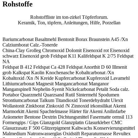
Rohstoffe
Rohstoffliste im ton-zirkel Töpferforum.
Keramik, Ton, töpfern, Anleitungen, Hilfe, Porzellan
Bariumcarbonat Basaltmehl Bentonit Borax Braunstein A45 /Xn
Calziumborat Calz.-Tonerde
China-Clay Grolleg Chromoxid Dolomit Eisenoxid rot Eisenoxid
schwarz Eisenoxid grob Feldspat K11 Kalifeldspat K 2/75 Feldspat
NA
Feldspat B 412 Feldspat Ca 428 Feldspat Anorthit D 60 Illmenit
grob Kalkspat Kaolin Knochenasche Kobaltcarbonat /Xn
Kobaltoxid /Xn /N Kreide Kupfercarbonat Kupferoxid Lavamehl
Lithiumcarbonat Magnesit Mangancarbonat Manganor
Manganspinell Nephelin-Syenit Nickelcarbonat Petalit Soda calz.
Portabor Quarzmehl Quarzsand Rutil Sintermehl Spodumen
Strontiumcarbonat Talkum Titandioxid Tonerdehydraht Ulexit
Wollastonit Zinkborat Zinkoxid /N Zinnoxid irkonsilikat Akemi
Marmorkitt Akemi Spachtelmasse Härter für Akemi Anilinfarbe
Aräometer Bentone Dextrin Dichtungsmittel Fasermatte ormsil 113
Formengips / Gips Glanzgold Glanzplatin Glasurkleber CMC
Glasurzusatz F 500 Glitzerpigment Kaltwachs Konservierungsmittel
Malmedium Natronwasserglas Oxidstift Reparaturmasse Revultex