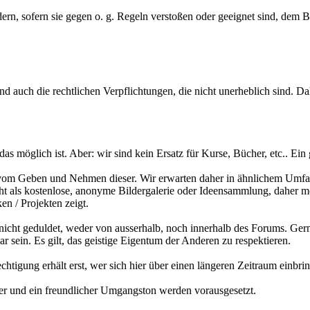
dern, sofern sie gegen o. g. Regeln verstoßen oder geeignet sind, dem 
d auch die rechtlichen Verpflichtungen, die nicht unerheblich sind. Dah
as möglich ist. Aber: wir sind kein Ersatz für Kurse, Bücher, etc.. E
 vom Geben und Nehmen dieser. Wir erwarten daher in ähnlichem Umfang 
 als kostenlose, anonyme Bildergalerie oder Ideensammlung, daher mö
n / Projekten zeigt.
 nicht geduldet, weder von ausserhalb, noch innerhalb des Forums. Gern
 sein. Es gilt, das geistige Eigentum der Anderen zu respektieren.
htigung erhält erst, wer sich hier über einen längeren Zeitraum einbrin
nder und ein freundlicher Umgangston werden vorausgesetzt.