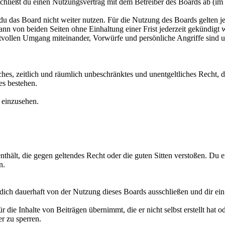
hließt du einen Nutzungsvertrag mit dem Betreiber des Boards ab (im 
du das Board nicht weiter nutzen. Für die Nutzung des Boards gelten je
nn von beiden Seiten ohne Einhaltung einer Frist jederzeit gekündigt 
ktvollen Umgang miteinander, Vorwürfe und persönliche Angriffe sind 
faches, zeitlich und räumlich unbeschränktes und unentgeltliches Recht
s bestehen.
e einzusehen.
 enthält, die gegen geltendes Recht oder die guten Sitten verstoßen. Du e
n.
ich dauerhaft von der Nutzung dieses Boards ausschließen und dir ein 
 die Inhalte von Beiträgen übernimmt, die er nicht selbst erstellt hat 
r zu sperren.