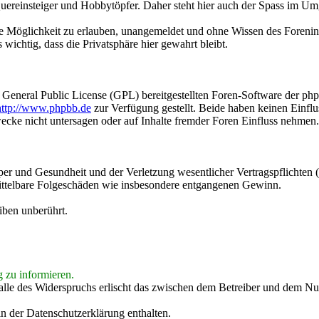
, Quereinsteiger und Hobbytöpfer. Daher steht hier auch der Spass im 
ie Möglichkeit zu erlauben, unangemeldet und ohne Wissen des Foreninh
wichtig, dass die Privatsphäre hier gewahrt bleibt.
r General Public License (GPL) bereitgestellten Foren-Software der p
http://www.phpbb.de
zur Verfügung gestellt. Beide haben keinen Einflu
cke nicht untersagen oder auf Inhalte fremder Foren Einfluss nehmen.
r und Gesundheit und der Verletzung wesentlicher Vertragspflichten (K
 mittelbare Folgeschäden wie insbesondere entgangenen Gewinn.
iben unberührt.
g zu informieren.
alle des Widerspruchs erlischt das zwischen dem Betreiber und dem Nut
n der Datenschutzerklärung enthalten.