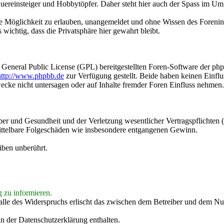
, Quereinsteiger und Hobbytöpfer. Daher steht hier auch der Spass im 
ie Möglichkeit zu erlauben, unangemeldet und ohne Wissen des Foreninh
wichtig, dass die Privatsphäre hier gewahrt bleibt.
r General Public License (GPL) bereitgestellten Foren-Software der p
http://www.phpbb.de
zur Verfügung gestellt. Beide haben keinen Einflu
cke nicht untersagen oder auf Inhalte fremder Foren Einfluss nehmen.
r und Gesundheit und der Verletzung wesentlicher Vertragspflichten (K
 mittelbare Folgeschäden wie insbesondere entgangenen Gewinn.
iben unberührt.
g zu informieren.
alle des Widerspruchs erlischt das zwischen dem Betreiber und dem Nut
n der Datenschutzerklärung enthalten.