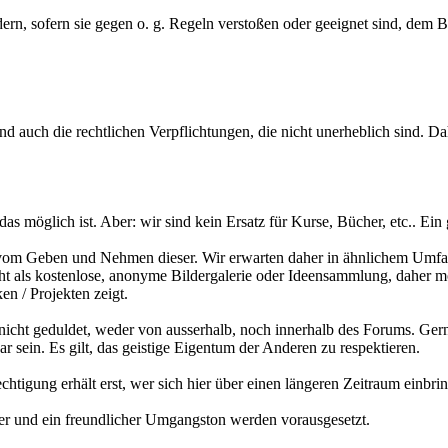
dern, sofern sie gegen o. g. Regeln verstoßen oder geeignet sind, dem 
d auch die rechtlichen Verpflichtungen, die nicht unerheblich sind. Dah
as möglich ist. Aber: wir sind kein Ersatz für Kurse, Bücher, etc.. E
 vom Geben und Nehmen dieser. Wir erwarten daher in ähnlichem Umfang 
 als kostenlose, anonyme Bildergalerie oder Ideensammlung, daher mö
n / Projekten zeigt.
 nicht geduldet, weder von ausserhalb, noch innerhalb des Forums. Gern
 sein. Es gilt, das geistige Eigentum der Anderen zu respektieren.
htigung erhält erst, wer sich hier über einen längeren Zeitraum einbrin
nder und ein freundlicher Umgangston werden vorausgesetzt.