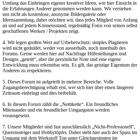
Umfang das Einbringen eigener kreativer Ideen, wie hier Einsicht in
die Erfahrungen Anderer genommen werden kann. Wir verstehen
uns nicht als kostenlose, anonyme Bildergalerie oder
Ideensammlung, daher möchten wir, dass jedes Mitglied von Anfang
an und auf jedem Könnensstand, regelmäßig Fotos von seinen selbst
geschaffenen Werken / Projekten zeigt.
4. Wir legen großen Wert auf Urheberschutz: simples Plagiieren
wird nicht geduldet, weder von ausserhalb, noch innerhalb des
Forums. Gerne werden hier auf Nachfrage Hilfestellungen und
Designs „geteilt“, aber die persönliche Note und eine eigene
Entwicklung muss erkennbar sein. Es gilt, das geistige Eigentum der
Anderen zu respektieren.
5. Dieses Forum ist aufgeteilt in mehrere Bereiche. Volle
Zugangsberechtigung erhält erst, wer sich hier über einen längeren
Zeitraum einbringt und dies beibehält.
6. In diesem Forum zählt die „Nettikette“. Ein freundliches
Miteinander und ein freundlicher Umgangston werden
vorausgesetzt.
7. Unsere Mitglieder sind fast ausschliesslich „Nicht-Professionell“,
Quereinsteiger und Hobbytöpfer. Daher steht hier auch der Spass im
Umgang mit dem Werkstoff Ton unter Gleichgesinnten im