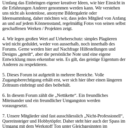
Umfang das Einbringen eigener kreativer Ideen, wie hier Einsicht in
die Erfahrungen Anderer genommen werden kann. Wir verstehen
uns nicht als kostenlose, anonyme Bildergalerie oder
Ideensammlung, daher möchten wir, dass jedes Mitglied von Anfang
an und auf jedem Könnensstand, regelmäßig Fotos von seinen selbst
geschaffenen Werken / Projekten zeigt.
4. Wir legen großen Wert auf Urheberschutz: simples Plagiieren
wird nicht geduldet, weder von ausserhalb, noch innerhalb des
Forums. Gerne werden hier auf Nachfrage Hilfestellungen und
Designs „geteilt“, aber die persönliche Note und eine eigene
Entwicklung muss erkennbar sein. Es gilt, das geistige Eigentum der
Anderen zu respektieren.
5. Dieses Forum ist aufgeteilt in mehrere Bereiche. Volle
Zugangsberechtigung erhält erst, wer sich hier über einen längeren
Zeitraum einbringt und dies beibehält.
6. In diesem Forum zählt die „Nettikette“. Ein freundliches
Miteinander und ein freundlicher Umgangston werden
vorausgesetzt.
7. Unsere Mitglieder sind fast ausschliesslich „Nicht-Professionell“,
Quereinsteiger und Hobbytöpfer. Daher steht hier auch der Spass im
Umgang mit dem Werkstoff Ton unter Gleichgesinnten im