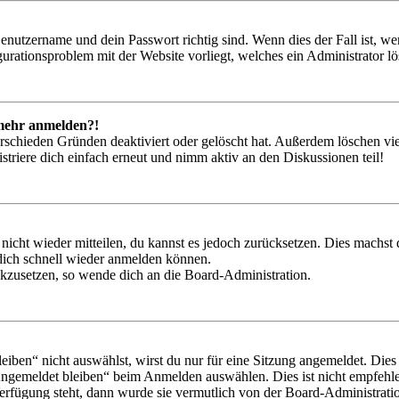
Benutzername und dein Passwort richtig sind. Wenn dies der Fall ist, w
igurationsproblem mit der Website vorliegt, welches ein Administrator l
t mehr anmelden?!
rschieden Gründen deaktiviert oder gelöscht hat. Außerdem löschen vie
triere dich einfach erneut und nimm aktiv an den Diskussionen teil!
 nicht wieder mitteilen, du kannst es jedoch zurücksetzen. Dies machs
 dich schnell wieder anmelden können.
ückzusetzen, so wende dich an die Board-Administration.
en“ nicht auswählst, wirst du nur für eine Sitzung angemeldet. Dies
Angemeldet bleiben“ beim Anmelden auswählen. Dies ist nicht empfehle
Verfügung steht, dann wurde sie vermutlich von der Board-Administratio