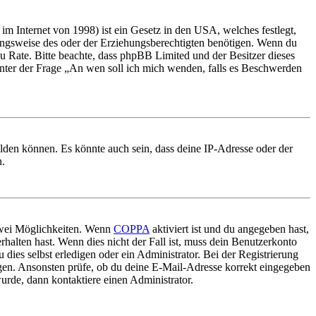
m Internet von 1998) ist ein Gesetz in den USA, welches festlegt,
ungsweise des oder der Erziehungsberechtigten benötigen. Wenn du
nd zu Rate. Bitte beachte, dass phpBB Limited und der Besitzer dieses
 unter der Frage „An wen soll ich mich wenden, falls es Beschwerden
elden können. Es könnte auch sein, dass deine IP-Adresse oder der
n.
 zwei Möglichkeiten. Wenn
COPPA
aktiviert ist und du angegeben hast,
rhalten hast. Wenn dies nicht der Fall ist, muss dein Benutzerkonto
 dies selbst erledigen oder ein Administrator. Bei der Registrierung
ungen. Ansonsten prüfe, ob du deine E-Mail-Adresse korrekt eingegeben
urde, dann kontaktiere einen Administrator.