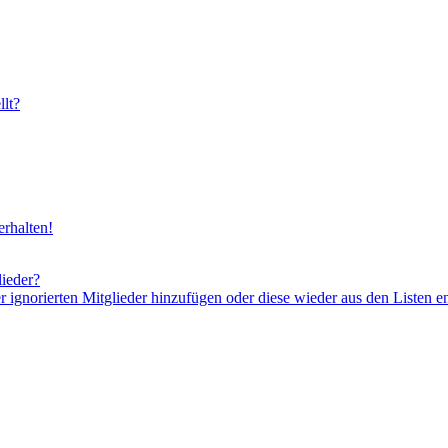
lt?
rhalten!
lieder?
er ignorierten Mitglieder hinzufügen oder diese wieder aus den Listen e