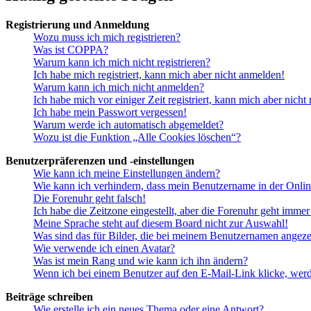
Registrierung und Anmeldung
Wozu muss ich mich registrieren?
Was ist COPPA?
Warum kann ich mich nicht registrieren?
Ich habe mich registriert, kann mich aber nicht anmelden!
Warum kann ich mich nicht anmelden?
Ich habe mich vor einiger Zeit registriert, kann mich aber nich
Ich habe mein Passwort vergessen!
Warum werde ich automatisch abgemeldet?
Wozu ist die Funktion „Alle Cookies löschen“?
Benutzerpräferenzen und -einstellungen
Wie kann ich meine Einstellungen ändern?
Wie kann ich verhindern, dass mein Benutzername in der Onlin
Die Forenuhr geht falsch!
Ich habe die Zeitzone eingestellt, aber die Forenuhr geht immer
Meine Sprache steht auf diesem Board nicht zur Auswahl!
Was sind das für Bilder, die bei meinem Benutzernamen angez
Wie verwende ich einen Avatar?
Was ist mein Rang und wie kann ich ihn ändern?
Wenn ich bei einem Benutzer auf den E-Mail-Link klicke, werd
Beiträge schreiben
Wie erstelle ich ein neues Thema oder eine Antwort?