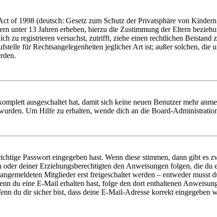
t of 1998 (deutsch: Gesetz zum Schutz der Privatsphäre von Kindern i
ern unter 13 Jahren erheben, hierzu die Zustimmung der Eltern bezieh
dich zu registrieren versuchst, zutrifft, ziehe einen rechtlichen Beista
stelle für Rechtsangelegenheiten jeglicher Art ist; außer solchen, die
erden.
 komplett ausgeschaltet hat, damit sich keine neuen Benutzer mehr anm
 wurden. Um Hilfe zu erhalten, wende dich an die Board-Administratio
richtige Passwort eingegeben hast. Wenn diese stimmen, dann gibt es
ern oder deiner Erziehungsberechtigten den Anweisungen folgen, die du e
 angemeldeten Mitglieder erst freigeschaltet werden – entweder musst du
. Wenn du eine E-Mail erhalten hast, folge den dort enthaltenen Anweis
nn du dir sicher bist, dass deine E-Mail-Adresse korrekt eingegeben w